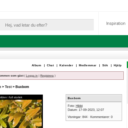
Inspiration
Album
|
Chat
|
Kalender
|
Medlemmar
|
Sök
|
Hjälp
ommen som gäst
(
Logga in
|
Registrera
)
m
>
Test
> Buxbom
lden i full storlek
Buxbom
Foto:
Hibbi
Datum: 17-09-2023, 12:07
Visningar: 844 · Kommentarer: 0