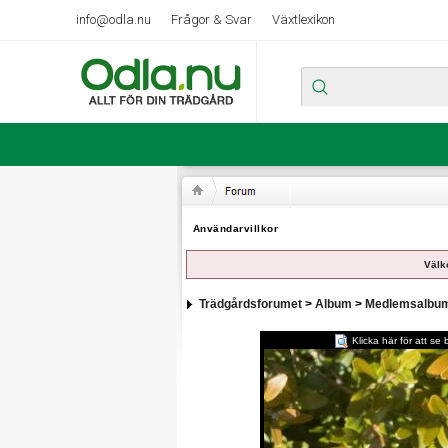
info@odla.nu
Frågor & Svar
Växtlexikon
Användarvillkor
Välk
Trädgårdsforumet
>
Album
>
Medlemsalbu
Klicka här för att se bi