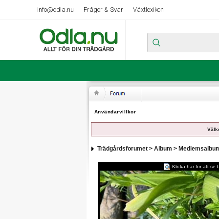
info@odla.nu
Frågor & Svar
Växtlexikon
Användarvillkor
Välk
Trädgårdsforumet
>
Album
>
Medlemsalbu
Klicka här för att se bi