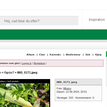
Inspiration
Album
|
Chat
|
Kalender
|
Medlemmar
|
Sök
|
Hjälp
ommen som gäst
(
Logga in
|
Registrera
)
m
>
Ogräs?
> IMG_0171.jpeg
lden i full storlek
IMG_0171.jpeg
Foto:
Mkacu
Datum: 12-06-2024, 20:51
Visningar: 310 · Kommentarer: 0