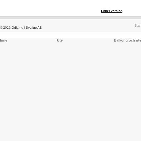
Enkel version
Star
© 2026 Odla.nu i Sverige AB
Inne
Ute
Balkong och ut