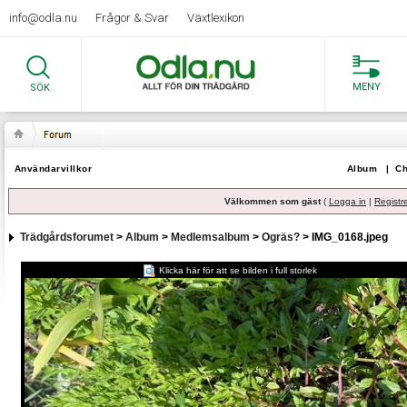
info@odla.nu
Frågor & Svar
Växtlexikon
MENY
SÖK
Användarvillkor
Album
|
Ch
Välkommen som gäst
(
Logga in
|
Registr
Trädgårdsforumet
>
Album
>
Medlemsalbum
>
Ogräs?
> IMG_0168.jpeg
Klicka här för att se bilden i full storlek