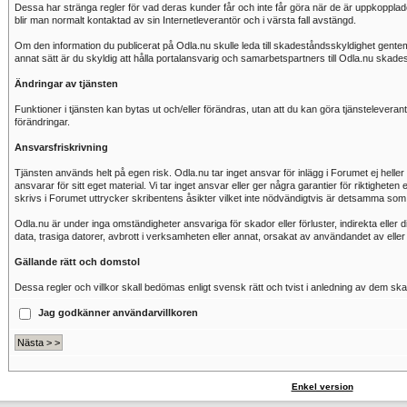
Dessa har stränga regler för vad deras kunder får och inte får göra när de är uppkopplad
blir man normalt kontaktad av sin Internetleverantör och i värsta fall avstängd.
Om den information du publicerat på Odla.nu skulle leda till skadeståndsskyldighet gentemo
annat sätt är du skyldig att hålla portalansvarig och samarbetspartners till Odla.nu skade
Ändringar av tjänsten
Funktioner i tjänsten kan bytas ut och/eller förändras, utan att du kan göra tjänsteleve
förändringar.
Ansvarsfriskrivning
Tjänsten används helt på egen risk. Odla.nu tar inget ansvar för inlägg i Forumet ej heller
ansvarar för sitt eget material. Vi tar inget ansvar eller ger några garantier för riktighet
skrivs i Forumet uttrycker skribentens åsikter vilket inte nödvändigtvis är detsamma som
Odla.nu är under inga omständigheter ansvariga för skador eller förluster, indirekta eller 
data, trasiga datorer, avbrott i verksamheten eller annat, orsakat av användandet av elle
Gällande rätt och domstol
Dessa regler och villkor skall bedömas enligt svensk rätt och tvist i anledning av dem sk
Jag godkänner användarvillkoren
Enkel version