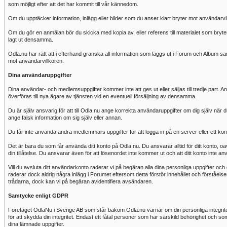
som möjligt efter att det har kommit till vår kännedom.
Om du upptäcker information, inlägg eller bilder som du anser klart bryter mot användarvi
Om du gör en anmälan bör du skicka med kopia av, eller referens till materialet som bry
lagt ut densamma.
Odla.nu har rätt att i efterhand granska all information som läggs ut i Forum och Album samt
mot användarvillkoren.
Dina användaruppgifter
Dina användar- och medlemsuppgifter kommer inte att ges ut eller säljas till tredje part
överföras till nya ägare av tjänsten vid en eventuell försäljning av densamma.
Du är själv ansvarig för att till Odla.nu ange korrekta användaruppgifter om dig själv när du
ange falsk information om sig själv eller annan.
Du får inte använda andra medlemmars uppgifter för att logga in på en server eller ett ko
Det är bara du som får använda ditt konto på Odla.nu. Du ansvarar alltid för ditt konto, 
din tillåtelse. Du ansvarar även för att lösenordet inte kommer ut och att ditt konto inte anv
Vill du avsluta ditt användarkonto raderar vi på begäran alla dina personliga uppgifter och d
raderar dock aldrig några inlägg i Forumet eftersom detta förstör innehållet och förståels
trådarna, dock kan vi på begäran avidentifiera avsändaren.
Samtycke enligt GDPR
Företaget OdlaNu i Sverige AB som står bakom Odla.nu värnar om din personliga integritet. 
för att skydda din integritet. Endast ett fåtal personer som har särskild behörighet och som 
dina lämnade uppgifter.