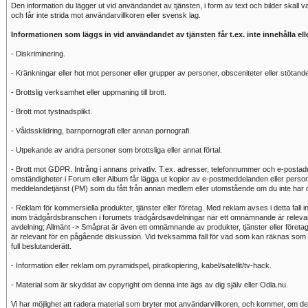
Den information du lägger ut vid användandet av tjänsten, i form av text och bilder skall
och får inte strida mot användarvillkoren eller svensk lag.
Informationen som läggs in vid användandet av tjänsten får t.ex. inte innehålla ell
- Diskriminering.
- Kränkningar eller hot mot personer eller grupper av personer, obsceniteter eller stötande 
- Brottslig verksamhet eller uppmaning till brott.
- Brott mot tystnadsplikt.
- Våldsskildring, barnpornografi eller annan pornografi.
- Utpekande av andra personer som brottsliga eller annat förtal.
- Brott mot GDPR. Intrång i annans privatliv. T.ex. adresser, telefonnummer och e-postad
omständigheter i Forum eller Album får lägga ut kopior av e-postmeddelanden eller person
meddelandetjänst (PM) som du fått från annan medlem eller utomstående om du inte har denn
- Reklam för kommersiella produkter, tjänster eller företag. Med reklam avses i detta fall 
inom trädgårdsbranschen i forumets trädgårdsavdelningar när ett omnämnande är relevan
avdelning; Allmänt -> Småprat är även ett omnämnande av produkter, tjänster eller företa
är relevant för en pågående diskussion. Vid tveksamma fall för vad som kan räknas som 
full beslutanderätt.
- Information eller reklam om pyramidspel, piratkopiering, kabel/satellit/tv-hack.
- Material som är skyddat av copyright om denna inte ägs av dig själv eller Odla.nu.
Vi har möjlighet att radera material som bryter mot användarvillkoren, och kommer, om det 