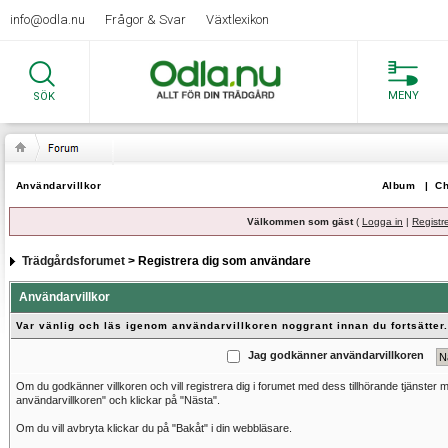
info@odla.nu
Frågor & Svar
Växtlexikon
MENY
SÖK
Användarvillkor
Album
|
Ch
Välkommen som gäst
(
Logga in
|
Registr
Trädgårdsforumet
> Registrera dig som användare
Användarvillkor
Var vänlig och läs igenom användarvillkoren noggrant innan du fortsätter.
Jag godkänner användarvillkoren
Om du godkänner villkoren och vill registrera dig i forumet med dess tillhörande tjänster
användarvillkoren" och klickar på "Nästa".
Om du vill avbryta klickar du på "Bakåt" i din webbläsare.