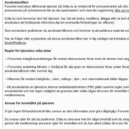
Användarvillkor
Forumet med dess tillhörande tjänster på Odla.nu är endast till för prenumeranter på vårt
prenumerant på nyhetsbrevet blir du det automatiskt i och med din registrering.
Mer om ny
Odla.nu som levererar den här tjänsten, har rätt att ändra, modifiera, tillägga eller ta bort 
användare att fortlöpande informera dig om eventuella förändringar av villkoren.
Som användare godkänner du användarvillkoren och kommer ej att publicera material som s
Har du frågor eller synpunkter på dessa användarvillkor ber vi dig vänligen att kontakta 
forum@odla.nu
.
Regler för tjänstens olika delar
- I Forumets trädgårdsavdelningar får endast diskussioner föras inom de ämnen som ang
- I Forumets avdelning Allmänt -> Småprat får alla typer av diskussioner föras under förutsät
användarvillkoren eller svensk lag.
- I Albumen får endast trädgårds-, växt-, odlings-, djur-, och naturrelaterade bilder läggas 
- Vid användande av tjänstens interna meddelandefunktion (PM) gäller samma regler som f
användandet och har ingen möjlighet att granska eller ställa någon till svars för innehåll
medlemmarna.
Ansvar för innehållet på tjänsten
Vi gör ingen förhandskontroll eller censur av den information som görs tillgänglig i Forume
Du svarar själv för det du publicerar. Odla.nu ansvarar inte för något innehåll som du sk
genom ditt medlemskap ansvarar själv för innehållet och du kan alltså ställas till svars för 