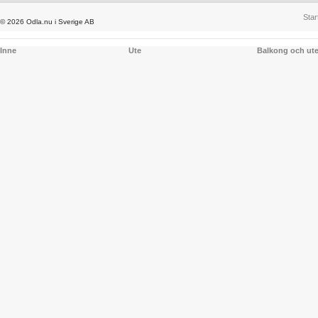
Star
© 2026 Odla.nu i Sverige AB
Inne
Ute
Balkong och ut