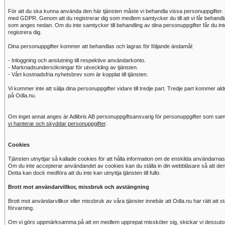
För att du ska kunna använda den här tjänsten måste vi behandla vissa personuppgifter. 
med GDPR. Genom att du registrerar dig som medlem samtycker du till att vi får behandla
som anges nedan. Om du inte samtycker till behandling av dina personuppgifter får du inte 
registrera dig.
Dina personuppgifter kommer att behandlas och lagras för följande ändamål:
- Inloggning och anslutning till respektive användarkonto.
- Marknadsundersökningar för utveckling av tjänsten.
- Vårt kostnadsfria nyhetsbrev som är kopplat till tjänsten.
Vi kommer inte att sälja dina personuppgifter vidare till tredje part. Tredje part kommer al
på Odla.nu.
Om inget annat anges är Adlibris AB personuppgiftsansvarig för personuppgifter som saml
vi hanterar och skyddar personuppgifter
.
Cookies
Tjänsten utnyttjar så kallade cookies för att hålla information om de enskilda användarnas
Om du inte accepterar användandet av cookies kan du ställa in din webbläsare så att de
Detta kan dock medföra att du inte kan utnyttja tjänsten till fullo.
Brott mot användarvillkor, missbruk och avstängning
Brott mot användarvillkor eller missbruk av våra tjänster innebär att Odla.nu har rätt at
förvarning.
Om vi görs uppmärksamma på att en medlem upprepat missköter sig, skickar vi dessutom 