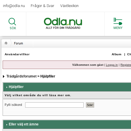
info@odla.nu
Frågor & Svar
Växtlexikon
MENY
SÖK
Användarvillkor
Album
|
Ch
Välkommen som gäst
(
Logga in
|
Registr
Trädgårdsforumet
> Hjälpfiler
Hjälpfiler
Välj vilket område du vill läsa mer om.
Fyll i sökord
Eller välj ett ämne