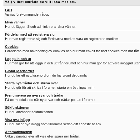
Välj vilket område du vill läsa mer om.
FAQ
Vanligt förekommande frågor.
Mina vänner
Hur du lägger till och administrerar dina vänner.
Fördelar med att registrera sig
Hur man registrerar sig och fördelarna med att vara en registrerad medlem.
Cookies
Fördelarna med användning av cookies och hur man enkelt tar bort cookies man har fått i
Logga in och ut
Hur man gör för att logga in och ut från forumet och hur man gör för att vara inloggad utan
Glömt lösenordet
Hur du får ett nytt lösenord om du har glömt det gamla.
Starta nya trådar och skriva svar
Hur du gör för att skriva i forumet, starta omröstningar m.m.
Prenumerera på nya svar och trådar
Få ett meddelande när nya svar och trådar postas i forumet.
Sökfunktionen
Hur du använder sökfunktionen.
Visa nya inlägg
Hur du visar nya inlägg som tillkommit sedan ditt senaste besök
Alternativmenyn
Olika valmöjligheter att visa eller spara ner trådar.