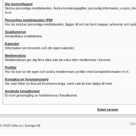
Din kontrollpanel
Skicka personliga meddelanden. Ändra kontaktuppgifter, personlig information, e-post, löse
m.m.
Personliga meddelanden (PM)
Hur du skickar personliga meddelanden, lägger till och tar bort mappar, arkiverar och sp
Snabbmenyn
Användbara snabblänkar.
Kalender
Information om forumets och din egen kalender.
Medlemslista
Medlemslistan ger dig flera olika sätt att söka efter medlemmar i forumet.
Profiler
Hur du kan se din egen och andra medlemmars profiler med kontaktinformation m.m.
Kontakta en forumansvarig
Var man hittar en lista på forumansvariga, samt vad de kan hjälpa till med.
Använda fotoalbumet
En kort genomgång av funktionerna i fotoalbumet.
Enkel version
Star
© 2026 Odla.nu i Sverige AB