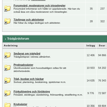
Forumvärd, moderatorer och trivselregler
35
237
Forumvärd informerar och håller er uppdaterade. Här kan du
också läsa om våra moderatorer och trivselregler.
Tävlingar och aktiviteter
28
322
Här hittar du roliga tävlingar och aktiviteter.
Trädgårdsforum
Avdelning
Inlägg
Svar
Småprat om trädgård
12 406
94 866
Trädgårdsprat i största allmänhet.
Prydnadsväxter
10 933
54 202
Utomhusväxter som huvudsakligen odlas för sitt
skönhetsvärde.
Träd, buskar och häckar
14 635
76 343
Sortval, plantering, beskärning, sjukdomar m.m.
Förkultivering och förökning
9 776
72 587
Frösådd, sticklingar, växtdelning, fröinsamling, stratifiering m.m.
Krukväxter
10 356
69 804