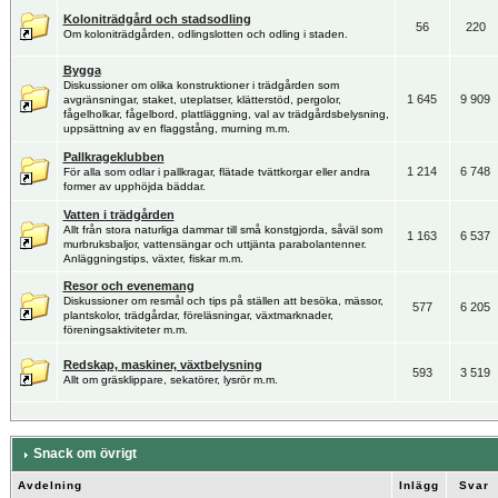
Koloniträdgård och stadsodling
56
220
Om koloniträdgården, odlingslotten och odling i staden.
Bygga
Diskussioner om olika konstruktioner i trädgården som
1 645
9 909
avgränsningar, staket, uteplatser, klätterstöd, pergolor,
fågelholkar, fågelbord, plattläggning, val av trädgårdsbelysning,
uppsättning av en flaggstång, murning m.m.
Pallkrageklubben
1 214
6 748
För alla som odlar i pallkragar, flätade tvättkorgar eller andra
former av upphöjda bäddar.
Vatten i trädgården
Allt från stora naturliga dammar till små konstgjorda, såväl som
1 163
6 537
murbruksbaljor, vattensängar och uttjänta parabolantenner.
Anläggningstips, växter, fiskar m.m.
Resor och evenemang
Diskussioner om resmål och tips på ställen att besöka, mässor,
577
6 205
plantskolor, trädgårdar, föreläsningar, växtmarknader,
föreningsaktiviteter m.m.
Redskap, maskiner, växtbelysning
593
3 519
Allt om gräsklippare, sekatörer, lysrör m.m.
Snack om övrigt
Avdelning
Inlägg
Svar