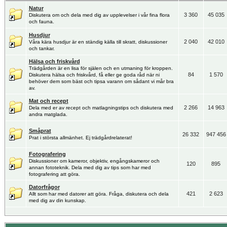
Natur
3 360
45 035
Diskutera om och dela med dig av upplevelser i vår fina flora
och fauna.
Husdjur
2 040
42 010
Våra kära husdjur är en ständig källa till skratt, diskussioner
och tankar.
Hälsa och friskvård
Trädgården är en lisa för själen och en utmaning för kroppen.
84
1 570
Diskutera hälsa och friskvård, få eller ge goda råd när ni
behöver dem som bäst och tipsa varann om sådant vi mår bra
av.
Mat och recept
2 266
14 963
Dela med er av recept och matlagningstips och diskutera med
andra matglada.
Småprat
26 332
947 456
Prat i största allmänhet. Ej trädgårdrelaterat!
Fotografering
Diskussioner om kameror, objektiv, engångskameror och
120
895
annan fototeknik. Dela med dig av tips som har med
fotografering att göra.
Datorfrågor
421
2 623
Allt som har med datorer att göra. Fråga, diskutera och dela
med dig av din kunskap.