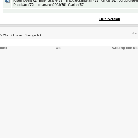
rosennosen
(
72
),
Inger Skåne
(
69
),
Trädgårdsmästarn
(
63
),
djingis
(
61
),
Jordbrukare
Daggkåpa
(
72
),
utmanaren2008
(
76
),
Clariah
(
52
)
Enkel version
Star
© 2026 Odla.nu i Sverige AB
Inne
Ute
Balkong och ut