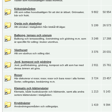
Växter som huvudsakligen odlas inomhus.
Köksträdgården
9 802
50 954
Allt som odlas huvudsakligen för att det är ätbart. Grönsaker,
bär och frukt.
Ogräs och skadedjur
5 199
26 573
Allt oönskat i trädgården från kirskål till älgar.
Balkong, terrass och uterum
3 248
17 268
Balkong och terrassodling, övervintring och gödning m.m. som
är specifikt för odling i krukor utomhus.
Växthuset
3 376
20 031
Allt om växthus och odling däri.
Jord, kompost och gödning
2 811
15 761
Jord, jordförbättring, gödning, kompost och allt som har med
dessa ämnen att göra.
Rosor
3 724
23 457
Här diskuterar vi rosor, rosor, rosor och bara rosor i alla former.
Sorter, odlingstips, beskärning m.m.
Klematis och klätterväxter
1 213
5 143
Klematis, både buskväxande och klättrande, samt alla andra
sorters klätterväxter i trädgården.
Kryddväxter
1 419
9 394
Användningsområden och odlingstips.