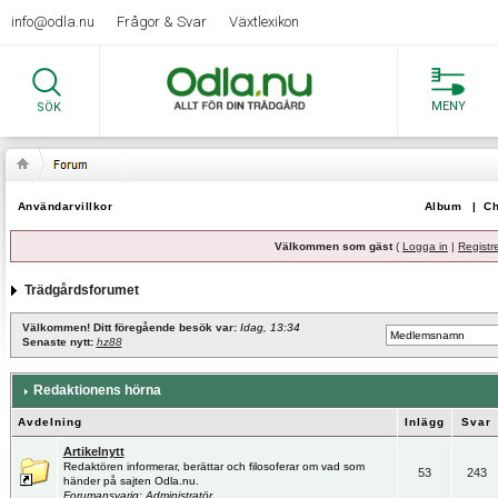
info@odla.nu
Frågor & Svar
Växtlexikon
MENY
SÖK
Användarvillkor
Album
|
Ch
Välkommen som gäst
(
Logga in
|
Registr
Trädgårdsforumet
Välkommen! Ditt föregående besök var:
Idag, 13:34
Senaste nytt:
hz88
Redaktionens hörna
Avdelning
Inlägg
Svar
Artikelnytt
Redaktören informerar, berättar och filosoferar om vad som
53
243
händer på sajten Odla.nu.
Forumansvarig:
Administratör