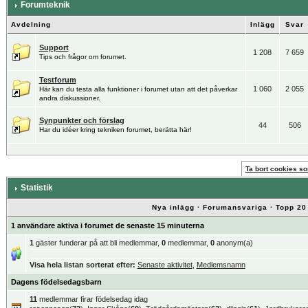
Forumteknik
Avdelning
Inlägg
Svar
Support
1 208
7 659
Tips och frågor om forumet.
Testforum
1 060
2 055
Här kan du testa alla funktioner i forumet utan att det påverkar
andra diskussioner.
Synpunkter och förslag
44
506
Har du idéer kring tekniken forumet, berätta här!
Ta bort cookies som
Statistik
Nya inlägg
·
Forumansvariga
·
Topp 20
1 användare aktiva i forumet de senaste 15 minuterna
1
gäster funderar på att bli medlemmar,
0
medlemmar,
0
anonym(a)
Visa hela listan sorterat efter:
Senaste aktivitet
,
Medlemsnamn
Dagens födelsedagsbarn
11
medlemmar firar födelsedag idag