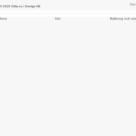
Star
© 2026 Odla.nu i Sverige AB
Inne
Ute
Balkong och ut