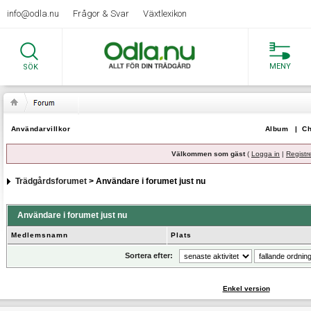
info@odla.nu
Frågor & Svar
Växtlexikon
MENY
SÖK
Användarvillkor
Album
|
Ch
Välkommen som gäst
(
Logga in
|
Registr
Trädgårdsforumet
> Användare i forumet just nu
Användare i forumet just nu
Medlemsnamn
Plats
Sortera efter:
Enkel version