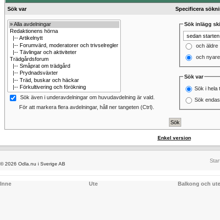
Sök var
Specificera sökn
Sök inlägg ski
och äldre
och nyare
Sök var
Sök i hela 
Sök även i underavdelningar om huvudavdelning är vald.
Sök endast
För att markera flera avdelningar, håll ner tangeten (Ctrl).
Enkel version
Star
© 2026 Odla.nu i Sverige AB
Inne
Ute
Balkong och ut