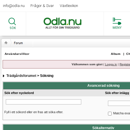
info@odla.nu
Frågor & Svar
Växtlexikon
MENY
SÖK
Användarvillkor
Album
|
Ch
Välkommen som gäst
(
Logga in
|
Registr
Trädgårdsforumet
> Sökning
Avancerad sökning
Sök efter nyckelord
Sök efter inlägg
Fyll i ett sökord eller en fras att söka efter.
Matcha exa
Sökalternativ