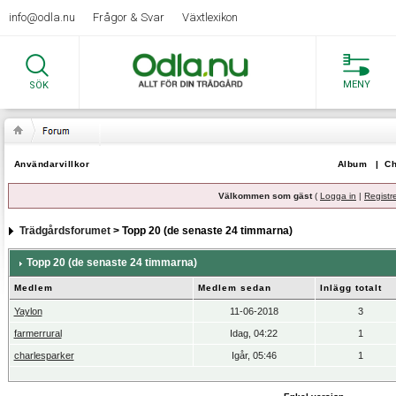
info@odla.nu
Frågor & Svar
Växtlexikon
MENY
SÖK
Användarvillkor
Album
|
Ch
Välkommen som gäst
(
Logga in
|
Registr
Trädgårdsforumet
> Topp 20 (de senaste 24 timmarna)
Topp 20 (de senaste 24 timmarna)
Medlem
Medlem sedan
Inlägg totalt
Yaylon
11-06-2018
3
farmerrural
Idag, 04:22
1
charlesparker
Igår, 05:46
1