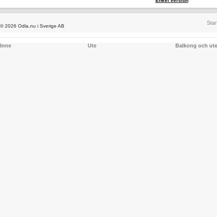
Enkel version
Star
© 2026 Odla.nu i Sverige AB
Inne
Ute
Balkong och ut