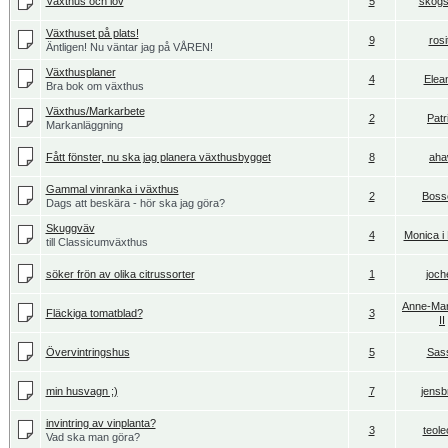
Växthus och löv
5
skogst
Växthuset på plats!
9
rosi
Äntligen! Nu väntar jag på VÅREN!
Växthusplaner
4
Elea
Bra bok om växthus
Växthus/Markarbete
2
Patr
Markanläggning
Fått fönster, nu ska jag planera växthusbygget
8
ah
Gammal vinranka i växthus
2
Boss
Dags att beskära - hör ska jag göra?
Skuggväv
4
Monica i
till Classicumväxthus
söker frön av olika citrussorter
1
joch
Anne-Mar
Fläckiga tomatblad?
3
II
Övervintringshus
5
Sas
min husvagn ;)
7
jensb
invintring av vinplanta?
3
teole
Vad ska man göra?