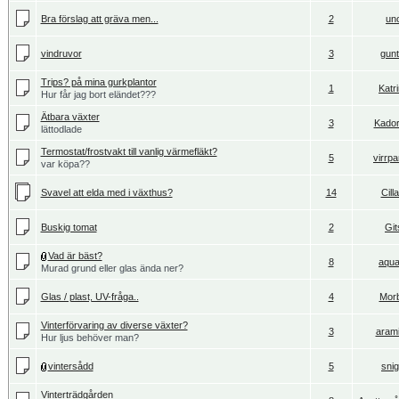
Bra förslag att gräva men...
2
un
vindruvor
3
gunt
Trips? på mina gurkplantor
1
Katr
Hur får jag bort eländet???
Ätbara växter
3
Kador
lättodlade
Termostat/frostvakt till vanlig värmefläkt?
5
virrp
var köpa??
Svavel att elda med i växthus?
14
Cill
Buskig tomat
2
Git
Vad är bäst?
8
aqua
Murad grund eller glas ända ner?
Glas / plast, UV-fråga..
4
Morb
Vinterförvaring av diverse växter?
3
aram
Hur ljus behöver man?
vintersådd
5
snig
Vinterträdgården