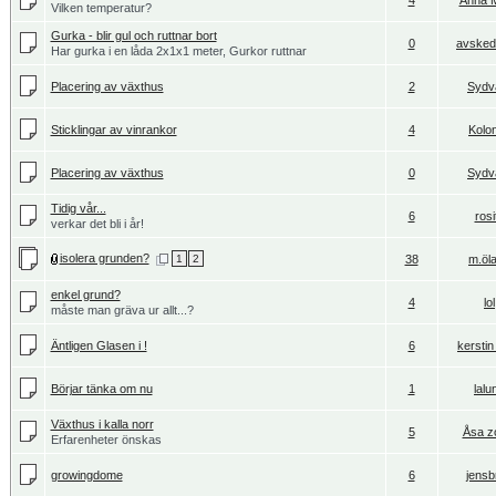
4
Anna M
Vilken temperatur?
Gurka - blir gul och ruttnar bort
0
avsked
Har gurka i en låda 2x1x1 meter, Gurkor ruttnar
Placering av växthus
2
Sydv
Sticklingar av vinrankor
4
Kolon
Placering av växthus
0
Sydv
Tidig vår...
6
rosi
verkar det bli i år!
isolera grunden?
1
2
38
m.öl
enkel grund?
4
lol
måste man gräva ur allt...?
Äntligen Glasen i !
6
kerstin
Börjar tänka om nu
1
lalu
Växthus i kalla norr
5
Åsa z
Erfarenheter önskas
growingdome
6
jensb