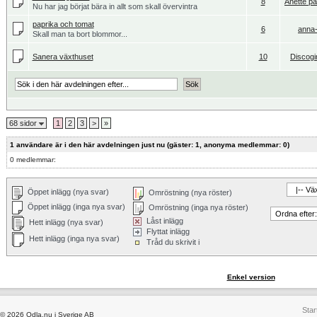
8
Anette p
Nu har jag börjat bära in allt som skall övervintra
paprika och tomat
6
anna-
Skall man ta bort blommor...
Sanera växthuset
10
Discogi
68 sidor
1
2
3
>
»
1 användare är i den här avdelningen just nu (gäster: 1, anonyma medlemmar: 0)
0 medlemmar:
Öppet inlägg (nya svar)
Omröstning (nya röster)
Öppet inlägg (inga nya svar)
Omröstning (inga nya röster)
Låst inlägg
Hett inlägg (nya svar)
Flyttat inlägg
Hett inlägg (inga nya svar)
Tråd du skrivit i
Enkel version
Star
© 2026 Odla.nu i Sverige AB