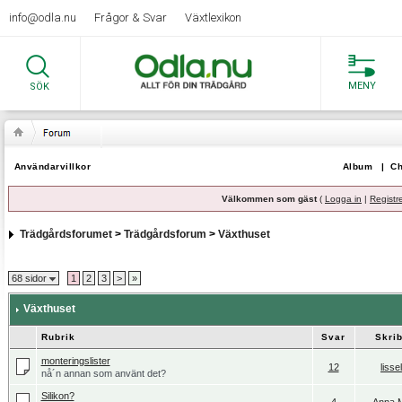
info@odla.nu
Frågor & Svar
Växtlexikon
MENY
SÖK
Användarvillkor
Album
|
Ch
Välkommen som gäst
(
Logga in
|
Registr
Trädgårdsforumet
>
Trädgårdsforum
>
Växthuset
68 sidor
1
2
3
>
»
Växthuset
Rubrik
Svar
Skri
monteringslister
12
lisse
nå´n annan som använt det?
Silikon?