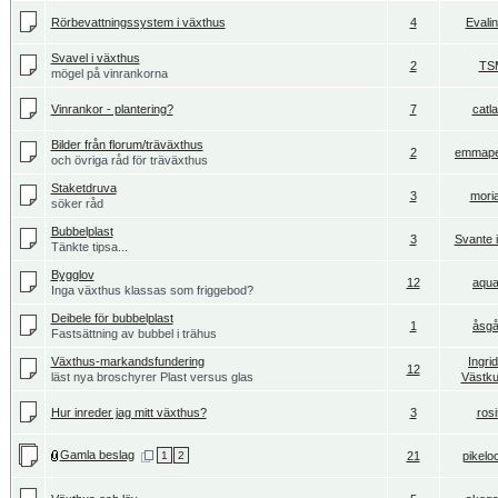
Rörbevattningssystem i växthus
4
Evali
Svavel i växthus
2
TS
mögel på vinrankorna
Vinrankor - plantering?
7
catl
Bilder från florum/träväxthus
2
emmap
och övriga råd för träväxthus
Staketdruva
3
mori
söker råd
Bubbelplast
3
Svante 
Tänkte tipsa...
Bygglov
12
aqua
Inga växthus klassas som friggebod?
Deibele för bubbelplast
1
åsgå
Fastsättning av bubbel i trähus
Växthus-markandsfundering
Ingri
12
läst nya broschyrer Plast versus glas
Västku
Hur inreder jag mitt växthus?
3
rosi
Gamla beslag
1
2
21
pikelo