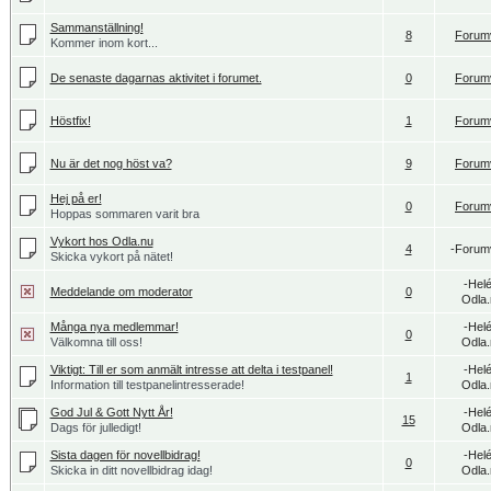
Sammanställning!
8
Forum
Kommer inom kort...
De senaste dagarnas aktivitet i forumet.
0
Forum
Höstfix!
1
Forum
Nu är det nog höst va?
9
Forum
Hej på er!
0
Forum
Hoppas sommaren varit bra
Vykort hos Odla.nu
4
-Forum
Skicka vykort på nätet!
-Hel
Meddelande om moderator
0
Odla.
Många nya medlemmar!
-Hel
0
Välkomna till oss!
Odla.
Viktigt: Till er som anmält intresse att delta i testpanel!
-Hel
1
Information till testpanelintresserade!
Odla.
God Jul & Gott Nytt År!
-Hel
15
Dags för julledigt!
Odla.
Sista dagen för novellbidrag!
-Hel
0
Skicka in ditt novellbidrag idag!
Odla.