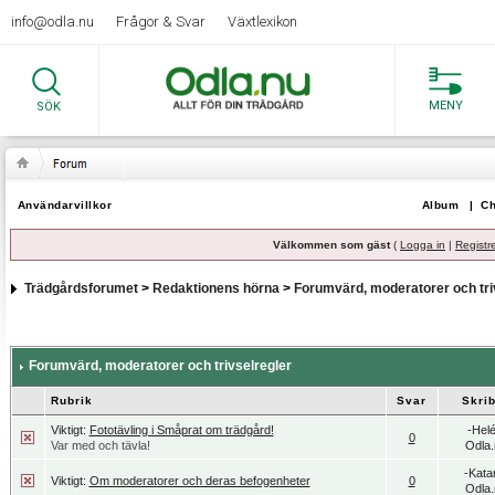
info@odla.nu
Frågor & Svar
Växtlexikon
MENY
SÖK
Användarvillkor
Album
|
Ch
Välkommen som gäst
(
Logga in
|
Registr
Trädgårdsforumet
>
Redaktionens hörna
>
Forumvärd, moderatorer och tri
Forumvärd, moderatorer och trivselregler
Rubrik
Svar
Skri
Viktigt:
Fototävling i Småprat om trädgård!
-Hel
0
Var med och tävla!
Odla.
-Kata
Viktigt:
Om moderatorer och deras befogenheter
0
Odla.