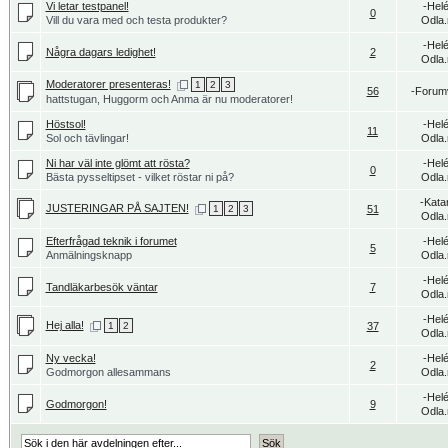
Vi letar testpanel!
-Hel
0
Vill du vara med och testa produkter?
Odla.
-Hel
Några dagars ledighet!
2
Odla.
Moderatorer presenteras!
1
2
3
56
-Forum
hattstugan, Huggorm och Anma är nu moderatorer!
Höstsol!
-Hel
11
Sol och tävlingar!
Odla.
Ni har väl inte glömt att rösta?
-Hel
0
Bästa pysseltipset - vilket röstar ni på?
Odla.
-Kata
JUSTERINGAR PÅ SAJTEN!
1
2
3
51
Odla.
Efterfrågad teknik i forumet
-Hel
5
Anmälningsknapp
Odla.
-Hel
Tandläkarbesök väntar
7
Odla.
-Hel
Hej alla!
1
2
37
Odla.
Ny vecka!
-Hel
2
Godmorgon allesammans
Odla.
-Hel
Godmorgon!
9
Odla.