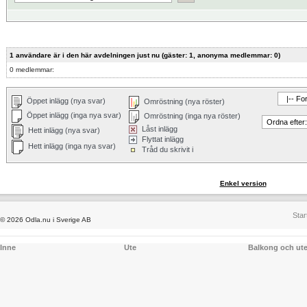
1 användare är i den här avdelningen just nu (gäster: 1, anonyma medlemmar: 0)
0 medlemmar:
Öppet inlägg (nya svar)
Omröstning (nya röster)
Öppet inlägg (inga nya svar)
Omröstning (inga nya röster)
Låst inlägg
Hett inlägg (nya svar)
Flyttat inlägg
Hett inlägg (inga nya svar)
Tråd du skrivit i
Enkel version
Star
© 2026 Odla.nu i Sverige AB
Inne
Ute
Balkong och ut