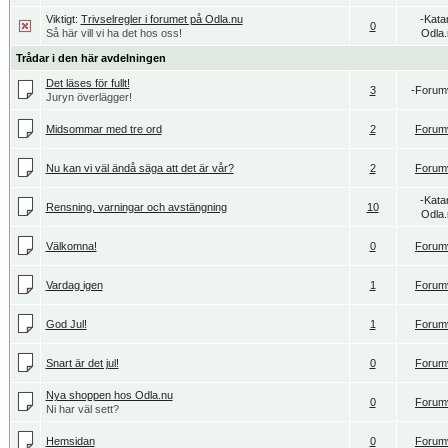
Viktigt:
Trivselregler i forumet på Odla.nu
-Kata
0
Så här vill vi ha det hos oss!
Odla.
Trådar i den här avdelningen
Det läses för fullt!
3
-Forum
Juryn överlägger!
Midsommar med tre ord
2
Forum
Nu kan vi väl ändå säga att det är vår?
2
Forum
-Kata
Rensning, varningar och avstängning
10
Odla.
Välkomna!
0
Forum
Vardag igen
1
Forum
God Jul!
1
Forum
Snart är det jul!
0
Forum
Nya shoppen hos Odla.nu
0
Forum
Ni har väl sett?
Hemsidan
0
Forum