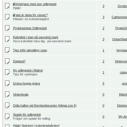
Nybörjare med stor odlingslott
3
Orrebo
Hjälp!
Vad är detta för växter?
3
Catherine
Hittade i en koloniträdgård
Projektarbete Odlingslott
2
Projekt
Kolonilott i stan på oanvänd mark
3
UrbanStad
Hyra kolonilott nära dig - på oanvänd mark
Tips inför takodling i stan
1
heyha
Dagbod?
2
Vinters
Ny odlingslott i Malmö
1
cata
Tips för nybörjare
Gräva hugga gräva
5
uno
Vinterdvala
0
Mjärd
Odla hallon vid Norrlandskusten (klimat zon 5)
0
Diskbo
Spade för odlingslott
0
My An
Frågor om spade för odling
Hjälp! Sjukdom i koloniträdgården!