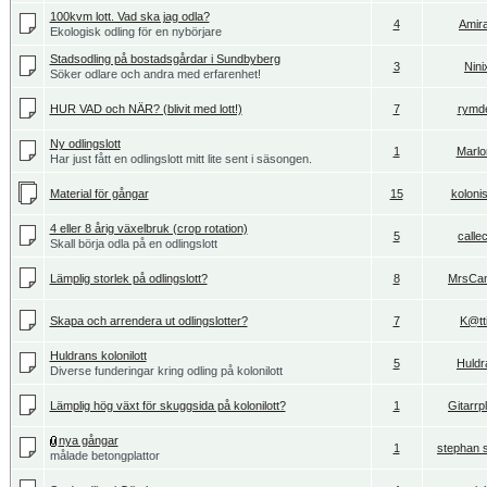
100kvm lott. Vad ska jag odla?
4
Amir
Ekologisk odling för en nybörjare
Stadsodling på bostadsgårdar i Sundbyberg
3
Nini
Söker odlare och andra med erfarenhet!
HUR VAD och NÄR? (blivit med lott!)
7
rymd
Ny odlingslott
1
Marlo
Har just fått en odlingslott mitt lite sent i säsongen.
Material för gångar
15
koloni
4 eller 8 årig växelbruk (crop rotation)
5
callec
Skall börja odla på en odlingslott
Lämplig storlek på odlingslott?
8
MrsCam
Skapa och arrendera ut odlingslotter?
7
K@tt
Huldrans kolonilott
5
Huldr
Diverse funderingar kring odling på kolonilott
Lämplig hög växt för skuggsida på kolonilott?
1
Gitarrp
nya gångar
1
stephan 
målade betongplattor