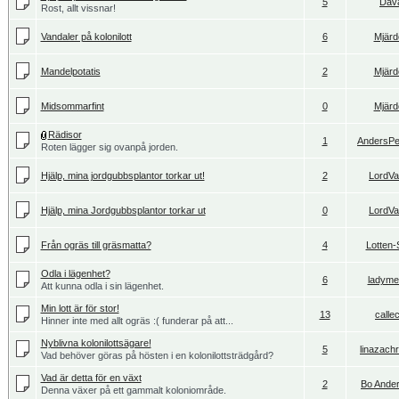
5
Dav
Rost, allt vissnar!
Vandaler på kolonilott
6
Mjärd
Mandelpotatis
2
Mjärd
Midsommarfint
0
Mjärd
Rädisor
1
AndersPe
Roten lägger sig ovanpå jorden.
Hjälp, mina jordgubbsplantor torkar ut!
2
LordVa
Hjälp, mina Jordgubbsplantor torkar ut
0
LordVa
Från ogräs till gräsmatta?
4
Lotten-
Odla i lägenhet?
6
ladyme
Att kunna odla i sin lägenhet.
Min lott är för stor!
13
callec
Hinner inte med allt ogräs :( funderar på att...
Nyblivna kolonilottsägare!
5
linazach
Vad behöver göras på hösten i en kolonilottsträdgård?
Vad är detta för en växt
2
Bo Ande
Denna växer på ett gammalt koloniområde.