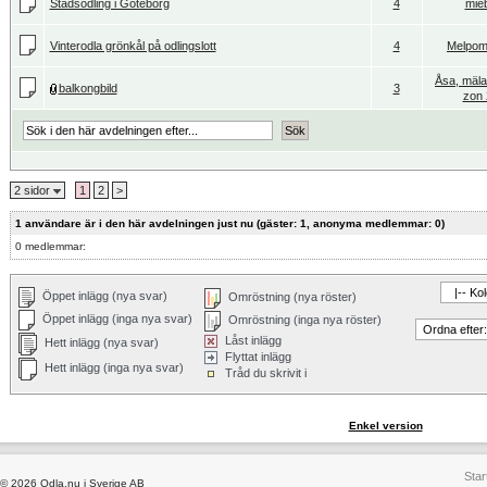
Stadsodling i Göteborg
4
mie
Vinterodla grönkål på odlingslott
4
Melpo
Åsa, mäla
balkongbild
3
zon 
2 sidor
1
2
>
1 användare är i den här avdelningen just nu (gäster: 1, anonyma medlemmar: 0)
0 medlemmar:
Öppet inlägg (nya svar)
Omröstning (nya röster)
Öppet inlägg (inga nya svar)
Omröstning (inga nya röster)
Låst inlägg
Hett inlägg (nya svar)
Flyttat inlägg
Hett inlägg (inga nya svar)
Tråd du skrivit i
Enkel version
Star
© 2026 Odla.nu i Sverige AB