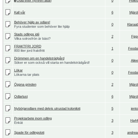
Odla efter nyriven altan
0
Pellef
Kall vår
6
Mjärd
Behöver hjälp av odlare!
0
Klaraa
Fyra studenter som behöver lite hjälp
Stads odlings idé
2
Fipp
Vilka solrosfrön är bäst?
FRAKTFRI JORD
1
Feodah
800 liter jord fraktfritt
Drömmen om en handelsträdgård
0
Aile
Söker er som också vill starta en handelsträdgård!
Lökar
0
Feodah
Lökarna tar plats
Öppna grinden
2
Mjärd
Odlarlust
6
Mjärd
Nybörjarodlare med delvis utrustad kolonilott
5
jent
Projektarbete inom odling
3
Ha4
Enkät
Spade för odlingslott
3
andrea