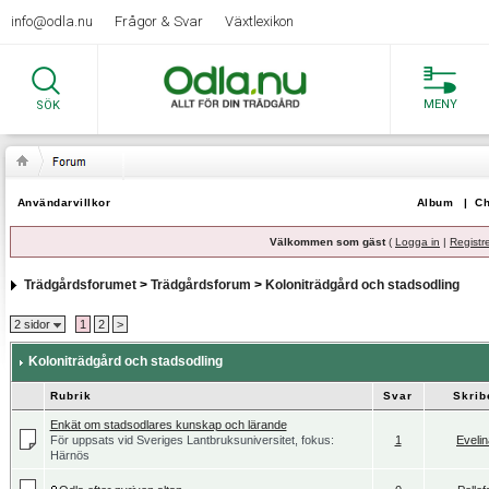
info@odla.nu
Frågor & Svar
Växtlexikon
MENY
SÖK
Användarvillkor
Album
|
Ch
Välkommen som gäst
(
Logga in
|
Registr
Trädgårdsforumet
>
Trädgårdsforum
>
Koloniträdgård och stadsodling
2 sidor
1
2
>
Koloniträdgård och stadsodling
Rubrik
Svar
Skrib
Enkät om stadsodlares kunskap och lärande
För uppsats vid Sveriges Lantbruksuniversitet, fokus:
1
Eveli
Härnös