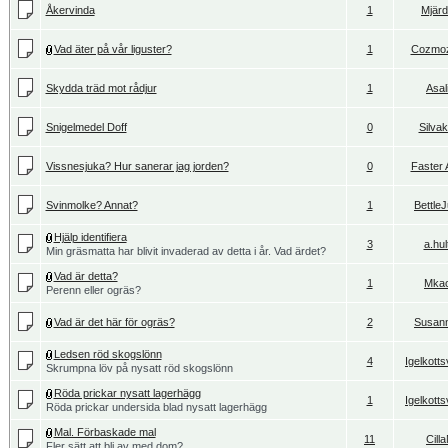
Åkervinda
1
Mjär
Vad äter på vår liguster?
1
Cozmoz
Skydda träd mot rådjur
1
Asal
Snigelmedel Doff
0
Silvak
Vissnesjuka? Hur sanerar jag jorden?
0
Faster 
Svinmolke? Annat?
1
BettleJ
Hjälp identifiera
3
a.hul
Min gräsmatta har blivit invaderad av detta i år. Vad ärdet?
Vad är detta?
1
Mka
Perenn eller ogräs?
Vad är det här för ogräs?
2
Susan
Ledsen röd skogslönn
4
Igelkott
Skrumpna löv på nysatt röd skogslönn
Röda prickar nysatt lagerhägg
1
Igelkott
Röda prickar undersida blad nysatt lagerhägg
Mal. Förbaskade mal
11
Cill
Fler sätt att bli av med dom?