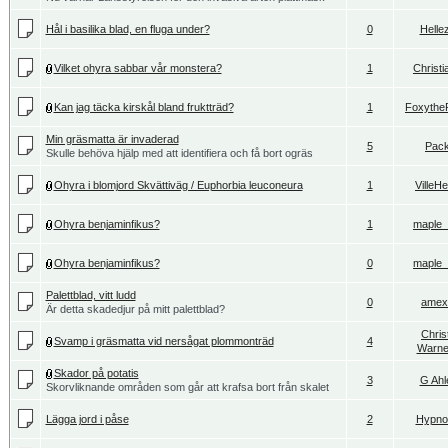
Hål i basilika blad, en fluga under?
0
Helle
Vilket ohyra sabbar vår monstera?
1
Christi
Kan jag täcka kirskål bland fruktträd?
1
Foxythe
Min gräsmatta är invaderad
5
Pac
Skulle behöva hjälp med att identifiera och få bort ogräs
Ohyra i blomjord Skvättiväg / Euphorbia leuconeura
1
VilleHe
Ohyra benjaminfikus?
1
maple_
Ohyra benjaminfikus?
0
maple_
Palettblad, vitt ludd
0
amex
Är detta skadedjur på mitt palettblad?
Chris
Svamp i gräsmatta vid nersågat plommonträd
4
Warne
Skador på potatis
3
G Ahl
Skorvliknande områden som går att krafsa bort från skalet
Lägga jord i påse
2
Hypno