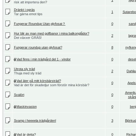
1
Ålgry
risk att importera den?
Dränkt i ogräs
1
Sutareb
Tar gärna emot tips
Fungerar Roundup Utan glyfosat？
0
sandy
Hur blir av man med golfbanor i mina balkonglådor?
2
lagr
Det växxer GRÄS!
Fungerar roundup utan glyfosat?
8
nyfken
Vad finns i min trädgård del 1 - vindor
0
dese
Utrota sly träd
2
Dahlia.
Thuja med sly träd
Vad äter på mitt körsbärsträd?
0
Apels
Vad är det för skadedjur som förstör mina körsbär?
Amerik
Svalört
0
skån
Maskinvasion
0
ben
Svamp i heeeela trädgården!
3
Björku
Vad är detta?
0
Richa