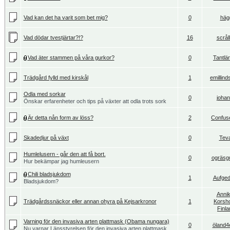
Vad kan det ha varit som bet mig?
0
häg
Vad dödar tvestjärtar?!?
16
scrål
Vad äter stammen på våra gurkor?
0
Tantlä
Trädgård fylld med kirskål
1
emillind
Odla med sorkar
0
joha
Önskar erfarenheter och tips på växter att odla trots sork
Är detta nån form av löss?
2
Confus
Skadedjur på växt
0
Tev
Humlelusern - går den att få bort.
0
ogräsg
Hur bekämpar jag humleusern
Chili bladsjukdom
1
Aufge
Bladsjukdom?
Annik
Trädgårdssnäckor eller annan ohyra på Kejsarkronor
1
Korsh
Finla
Varning för den invasiva arten plattmask (Obama nungara)
0
öland4
Nu varnar Länsstyrelsen för den invasiva arten plattmask