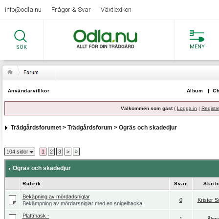
info@odla.nu
Frågor & Svar
Växtlexikon
MENY
SÖK
Användarvillkor
Album
|
Ch
Välkommen som gäst
(
Logga in
|
Registr
Trädgårdsforumet
>
Trädgårdsforum
>
Ogräs och skadedjur
104 sidor
1
2
3
>
»
Ogräs och skadedjur
Rubrik
Svar
Skrib
Bekäpning av mördadsniglar
0
Krister S
Bekämpning av mördarsniglar med en snigelhacka
Plattmask -