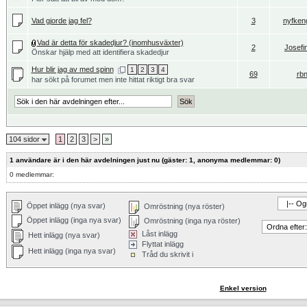
Vad gjorde jag fel?
3
nyfken
Vad är detta för skadedjur? (inomhusväxter)
2
Josef
Önskar hjälp med att identifiera skadedjur
Hur blir jag av med spinn
1
2
3
4
69
rb
har sökt på forumet men inte hittat riktigt bra svar
104 sidor
1
2
3
>
»
1 användare är i den här avdelningen just nu (gäster: 1, anonyma medlemmar: 0)
0 medlemmar:
Öppet inlägg (nya svar)
Omröstning (nya röster)
Öppet inlägg (inga nya svar)
Omröstning (inga nya röster)
Låst inlägg
Hett inlägg (nya svar)
Flyttat inlägg
Hett inlägg (inga nya svar)
Tråd du skrivit i
Enkel version