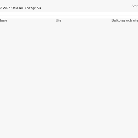
Star
© 2026 Odla.nu i Sverige AB
Inne
Ute
Balkong och ut