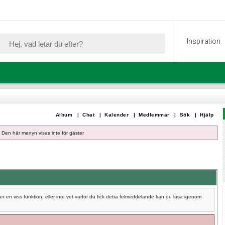
Inspiration
Album
|
Chat
|
Kalender
|
Medlemmar
|
Sök
|
Hjälp
Den här menyn visas inte för gäster
 en viss funktion, eller inte vet varför du fick detta felmeddelande kan du läsa igenom
.