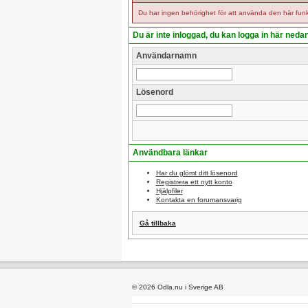
Du har ingen behörighet för att använda den här funk
Du är inte inloggad, du kan logga in här neda
Användarnamn
Lösenord
Användbara länkar
Har du glömt ditt lösenord
Registrera ett nytt konto
Hjälpfiler
Kontakta en forumansvarig
Gå tillbaka
© 2026 Odla.nu i Sverige AB