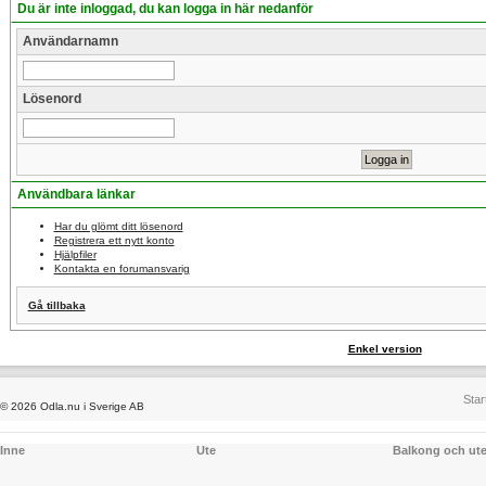
Du är inte inloggad, du kan logga in här nedanför
Användarnamn
Lösenord
Användbara länkar
Har du glömt ditt lösenord
Registrera ett nytt konto
Hjälpfiler
Kontakta en forumansvarig
Gå tillbaka
Enkel version
Star
© 2026 Odla.nu i Sverige AB
Inne
Ute
Balkong och ut