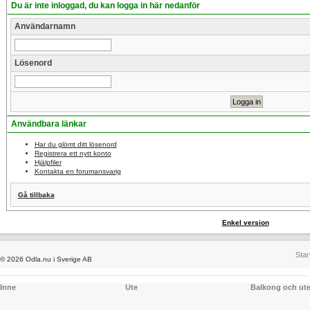
Du är inte inloggad, du kan logga in här nedanför
Användarnamn
Lösenord
Användbara länkar
Har du glömt ditt lösenord
Registrera ett nytt konto
Hjälpfiler
Kontakta en forumansvarig
Gå tillbaka
Enkel version
Star
© 2026 Odla.nu i Sverige AB
Inne
Ute
Balkong och ut