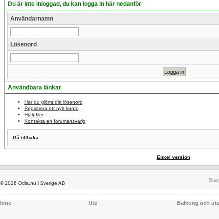
Du är inte inloggad, du kan logga in här nedanför
Användarnamn
Lösenord
Användbara länkar
Har du glömt ditt lösenord
Registrera ett nytt konto
Hjälpfiler
Kontakta en forumansvarig
Gå tillbaka
Enkel version
Star
© 2026 Odla.nu i Sverige AB
Inne
Ute
Balkong och ut