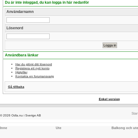
Du är inte inloggad, du kan logga in här nedanför
Användarnamn
Lösenord
Användbara länkar
Har du glömt ditt lösenord
Registrera ett nytt konto
Hjälpfiler
Kontakta en forumansvarig
Gå tillbaka
Enkel version
Star
© 2026 Odla.nu i Sverige AB
Inne
Ute
Balkong och ut