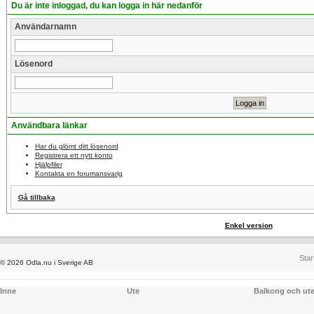
Du är inte inloggad, du kan logga in här nedanför
Användarnamn
Lösenord
Användbara länkar
Har du glömt ditt lösenord
Registrera ett nytt konto
Hjälpfiler
Kontakta en forumansvarig
Gå tillbaka
Enkel version
Star
© 2026 Odla.nu i Sverige AB
Inne
Ute
Balkong och ut