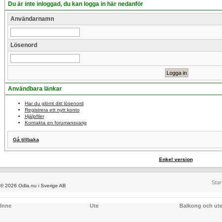
Du är inte inloggad, du kan logga in här nedanför
Användarnamn
Lösenord
Användbara länkar
Har du glömt ditt lösenord
Registrera ett nytt konto
Hjälpfiler
Kontakta en forumansvarig
Gå tillbaka
Enkel version
Star
© 2026 Odla.nu i Sverige AB
Inne
Ute
Balkong och ut