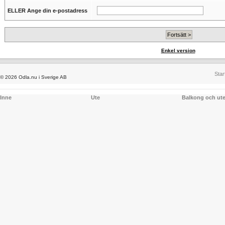
ELLER Ange din e-postadress
Enkel version
Star
© 2026 Odla.nu i Sverige AB
Inne
Ute
Balkong och ut