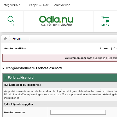
info@odla.nu
Frågor & Svar
Växtlexikon
MENY
SÖK
Användarvillkor
Album
|
Ch
Välkommen som gäst
(
Logga in
|
Registr
Trädgårdsforumet
> Förlorat lösenord
Förlorat lösenord
Hur återställer du lösenordet
Ange ditt användarnamn i fältet nedan. Tänk på att det görs skillnad mellan små och stora bo
När du har slutfört registreringen kommer du att få ett e-postmeddelande med en aktiveringsk
instruktioner.
Fyll i följande uppgifter
Användarnamn