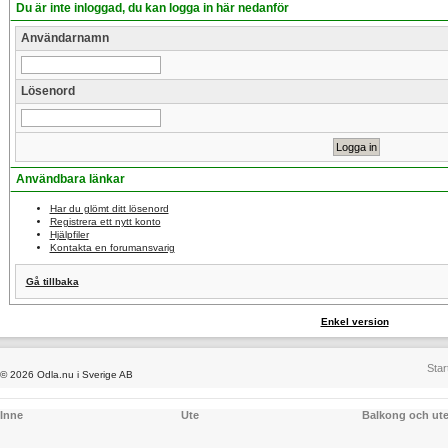
Du är inte inloggad, du kan logga in här nedanför
Användarnamn
Lösenord
Användbara länkar
Har du glömt ditt lösenord
Registrera ett nytt konto
Hjälpfiler
Kontakta en forumansvarig
Gå tillbaka
Enkel version
Star
© 2026 Odla.nu i Sverige AB
Inne
Ute
Balkong och ut