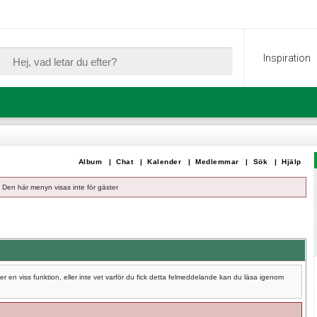
Inspiration
Album
|
Chat
|
Kalender
|
Medlemmar
|
Sök
|
Hjälp
Den här menyn visas inte för gäster
 en viss funktion, eller inte vet varför du fick detta felmeddelande kan du läsa igenom
.