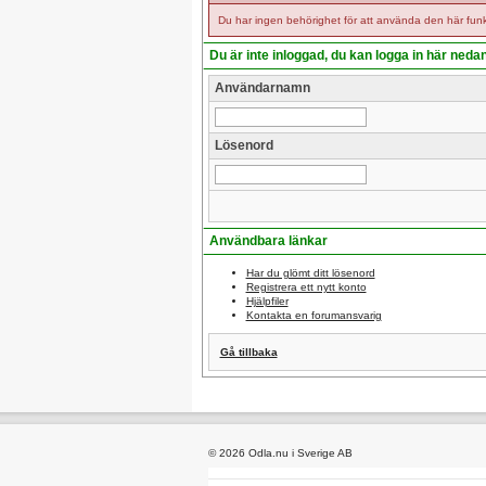
Du har ingen behörighet för att använda den här funk
Du är inte inloggad, du kan logga in här neda
Användarnamn
Lösenord
Användbara länkar
Har du glömt ditt lösenord
Registrera ett nytt konto
Hjälpfiler
Kontakta en forumansvarig
Gå tillbaka
© 2026 Odla.nu i Sverige AB