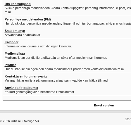
Din kontrollpanel
Skicka personliga meddelanden. Ändra kontaktuppgifter, personlig information, e-post, löse
m.m.
Personliga meddelanden (PM)
Hur du skickar personliga meddelanden, lägger till och tar bort mappar, arkiverar och sp
Snabbmenyn
Användbara snabblänkar.
Kalender
Information om forumets och din egen kalender.
Medlemslista
Medlemslistan ger dig flera olika sätt att söka efter medlemmar i forumet.
Profiler
Hur du kan se din egen och andra medlemmars profiler med kontaktinformation m.m.
Kontakta en forumansvarig
Var man hittar en lista på forumansvariga, samt vad de kan hjälpa till med.
Använda fotoalbumet
En kort genomgång av funktionerna i fotoalbumet.
Enkel version
Star
© 2026 Odla.nu i Sverige AB