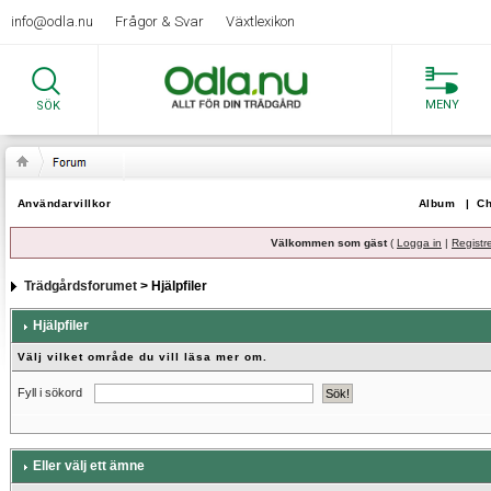
info@odla.nu
Frågor & Svar
Växtlexikon
MENY
SÖK
Användarvillkor
Album
|
Ch
Välkommen som gäst
(
Logga in
|
Registr
Trädgårdsforumet
> Hjälpfiler
Hjälpfiler
Välj vilket område du vill läsa mer om.
Fyll i sökord
Eller välj ett ämne