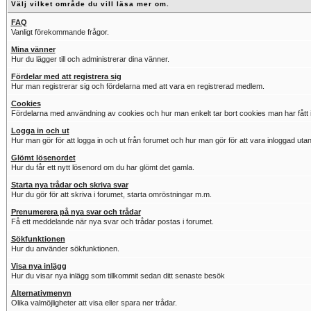
Välj vilket område du vill läsa mer om.
FAQ
Vanligt förekommande frågor.
Mina vänner
Hur du lägger till och administrerar dina vänner.
Fördelar med att registrera sig
Hur man registrerar sig och fördelarna med att vara en registrerad medlem.
Cookies
Fördelarna med användning av cookies och hur man enkelt tar bort cookies man har fått i
Logga in och ut
Hur man gör för att logga in och ut från forumet och hur man gör för att vara inloggad utan
Glömt lösenordet
Hur du får ett nytt lösenord om du har glömt det gamla.
Starta nya trådar och skriva svar
Hur du gör för att skriva i forumet, starta omröstningar m.m.
Prenumerera på nya svar och trådar
Få ett meddelande när nya svar och trådar postas i forumet.
Sökfunktionen
Hur du använder sökfunktionen.
Visa nya inlägg
Hur du visar nya inlägg som tillkommit sedan ditt senaste besök
Alternativmenyn
Olika valmöjligheter att visa eller spara ner trådar.