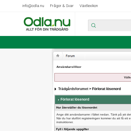
info@odla.nu
Frågor & Svar
Växtlexikon
Användarvillkor
Välk
Trädgårdsforumet
> Förlorat lösenord
Förlorat lösenord
Hur återställer du lösenordet
Ange ditt användarnamn i fältet nedan. Tänk på att det
När du har slutfört registreringen kommer du att få et
instruktioner.
Fyll i följande uppgifter