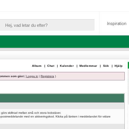
Inspiration
Album
|
Chat
|
Kalender
|
Medlemmar
|
Sök
|
Hjälp
ommen som gäst
(
Logga in
|
Registrera
)
 görs skillnad mellan små och stora bokstäver.
t e-postmeddelande med en aktiveringskod. Klicka på länken i meddelandet för vidare