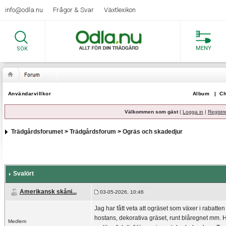
info@odla.nu
Frågor & Svar
Växtlexikon
MENY
SÖK
Användarvillkor
Album
|
Ch
Välkommen som gäst
(
Logga in
|
Registr
Trädgårdsforumet
>
Trädgårdsforum
>
Ogräs och skadedjur
Svalört
Amerikansk skåni...
03-05-2026, 10:46
Jag har fått veta att ogräset som växer i rabatten 
hostans, dekorativa gräset, runt blåregnet mm. H
Medlem