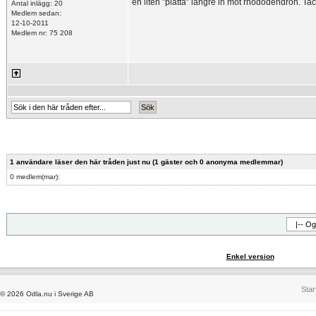
en liten ”platta” längre in mot rhododendron. Tack
Antal inlägg: 20
Medlem sedan:
12-10-2011
Medlem nr: 75 208
1 användare läser den här tråden just nu (1 gäster och 0 anonyma medlemmar)
0 medlem(mar):
Enkel version
Star
© 2026 Odla.nu i Sverige AB