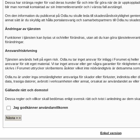
Dessa har stränga regler för vad deras kunder får och inte får göra när de är uppkopplad
blir man normalt kontaktad av sin Internetleverantör och i värsta fall avstängd.
Om den information du publicerat på Odla.nu skulle leda till skadeståndsskyldighet gentemo
annat sätt är du skyldig att hålla portalansvarig och samarbetspartners till Odla.nu skade
Ändringar av tjänsten
Funktioner i tjänsten kan bytas ut och/eller förändras, utan att du kan göra tjänsteleve
förändringar.
Ansvarsfriskrivning
Tjänsten används helt på egen risk. Odla.nu tar inget ansvar för inlägg i Forumet ej heller
ansvarar för sitt eget material. Vi tar inget ansvar eller ger några garantier för riktighet
skrivs i Forumet uttrycker skribentens åsikter vilket inte nödvändigtvis är detsamma som
Odla.nu är under inga omständigheter ansvariga för skador eller förluster, indirekta eller 
data, trasiga datorer, avbrott i verksamheten eller annat, orsakat av användandet av elle
Gällande rätt och domstol
Dessa regler och villkor skall bedömas enligt svensk rätt och tvist i anledning av dem sk
Jag godkänner användarvillkoren
Enkel version