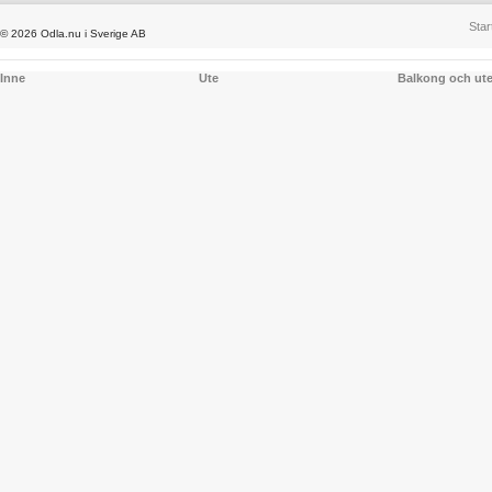
Star
© 2026 Odla.nu i Sverige AB
Inne
Ute
Balkong och ut