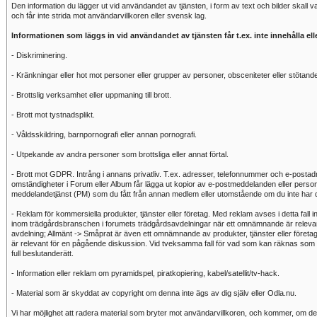
Den information du lägger ut vid användandet av tjänsten, i form av text och bilder skall
och får inte strida mot användarvillkoren eller svensk lag.
Informationen som läggs in vid användandet av tjänsten får t.ex. inte innehålla ell
- Diskriminering.
- Kränkningar eller hot mot personer eller grupper av personer, obsceniteter eller stötande 
- Brottslig verksamhet eller uppmaning till brott.
- Brott mot tystnadsplikt.
- Våldsskildring, barnpornografi eller annan pornografi.
- Utpekande av andra personer som brottsliga eller annat förtal.
- Brott mot GDPR. Intrång i annans privatliv. T.ex. adresser, telefonnummer och e-postad
omständigheter i Forum eller Album får lägga ut kopior av e-postmeddelanden eller person
meddelandetjänst (PM) som du fått från annan medlem eller utomstående om du inte har denn
- Reklam för kommersiella produkter, tjänster eller företag. Med reklam avses i detta fall 
inom trädgårdsbranschen i forumets trädgårdsavdelningar när ett omnämnande är relevan
avdelning; Allmänt -> Småprat är även ett omnämnande av produkter, tjänster eller företa
är relevant för en pågående diskussion. Vid tveksamma fall för vad som kan räknas som 
full beslutanderätt.
- Information eller reklam om pyramidspel, piratkopiering, kabel/satellit/tv-hack.
- Material som är skyddat av copyright om denna inte ägs av dig själv eller Odla.nu.
Vi har möjlighet att radera material som bryter mot användarvillkoren, och kommer, om det 