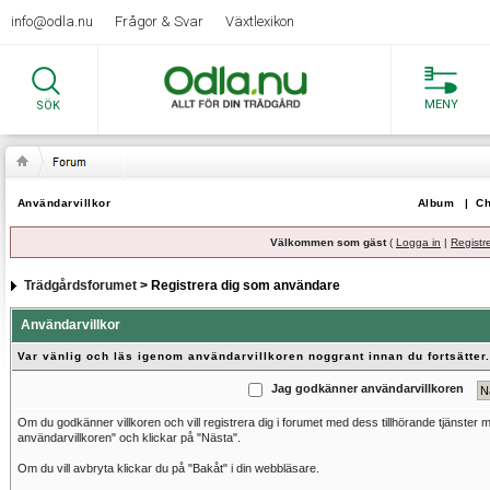
info@odla.nu
Frågor & Svar
Växtlexikon
MENY
SÖK
Användarvillkor
Album
|
Ch
Välkommen som gäst
(
Logga in
|
Registr
Trädgårdsforumet
> Registrera dig som användare
Användarvillkor
Var vänlig och läs igenom användarvillkoren noggrant innan du fortsätter.
Jag godkänner användarvillkoren
Om du godkänner villkoren och vill registrera dig i forumet med dess tillhörande tjänster
användarvillkoren" och klickar på "Nästa".
Om du vill avbryta klickar du på "Bakåt" i din webbläsare.