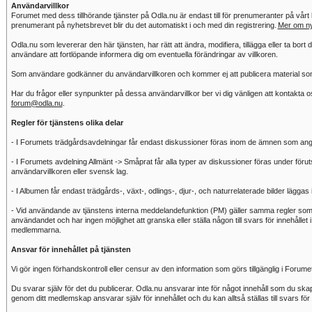
Användarvillkor
Forumet med dess tillhörande tjänster på Odla.nu är endast till för prenumeranter på vårt
prenumerant på nyhetsbrevet blir du det automatiskt i och med din registrering.
Mer om ny
Odla.nu som levererar den här tjänsten, har rätt att ändra, modifiera, tillägga eller ta bort 
användare att fortlöpande informera dig om eventuella förändringar av villkoren.
Som användare godkänner du användarvillkoren och kommer ej att publicera material som s
Har du frågor eller synpunkter på dessa användarvillkor ber vi dig vänligen att kontakta 
forum@odla.nu
.
Regler för tjänstens olika delar
- I Forumets trädgårdsavdelningar får endast diskussioner föras inom de ämnen som ang
- I Forumets avdelning Allmänt -> Småprat får alla typer av diskussioner föras under förutsät
användarvillkoren eller svensk lag.
- I Albumen får endast trädgårds-, växt-, odlings-, djur-, och naturrelaterade bilder läggas 
- Vid användande av tjänstens interna meddelandefunktion (PM) gäller samma regler som f
användandet och har ingen möjlighet att granska eller ställa någon till svars för innehåll
medlemmarna.
Ansvar för innehållet på tjänsten
Vi gör ingen förhandskontroll eller censur av den information som görs tillgänglig i Forume
Du svarar själv för det du publicerar. Odla.nu ansvarar inte för något innehåll som du sk
genom ditt medlemskap ansvarar själv för innehållet och du kan alltså ställas till svars för 