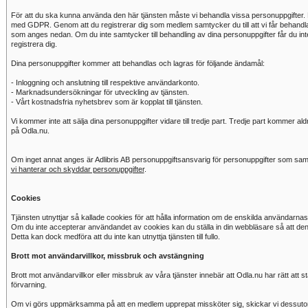
För att du ska kunna använda den här tjänsten måste vi behandla vissa personuppgifter. 
med GDPR. Genom att du registrerar dig som medlem samtycker du till att vi får behandla
som anges nedan. Om du inte samtycker till behandling av dina personuppgifter får du inte 
registrera dig.
Dina personuppgifter kommer att behandlas och lagras för följande ändamål:
- Inloggning och anslutning till respektive användarkonto.
- Marknadsundersökningar för utveckling av tjänsten.
- Vårt kostnadsfria nyhetsbrev som är kopplat till tjänsten.
Vi kommer inte att sälja dina personuppgifter vidare till tredje part. Tredje part kommer al
på Odla.nu.
Om inget annat anges är Adlibris AB personuppgiftsansvarig för personuppgifter som saml
vi hanterar och skyddar personuppgifter
.
Cookies
Tjänsten utnyttjar så kallade cookies för att hålla information om de enskilda användarnas
Om du inte accepterar användandet av cookies kan du ställa in din webbläsare så att de
Detta kan dock medföra att du inte kan utnyttja tjänsten till fullo.
Brott mot användarvillkor, missbruk och avstängning
Brott mot användarvillkor eller missbruk av våra tjänster innebär att Odla.nu har rätt at
förvarning.
Om vi görs uppmärksamma på att en medlem upprepat missköter sig, skickar vi dessutom 