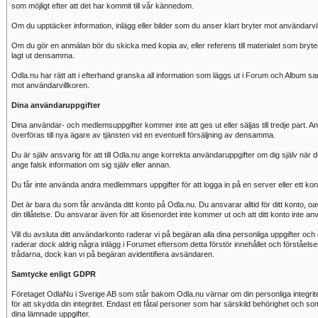
som möjligt efter att det har kommit till vår kännedom.
Om du upptäcker information, inlägg eller bilder som du anser klart bryter mot användarvi
Om du gör en anmälan bör du skicka med kopia av, eller referens till materialet som bry
lagt ut densamma.
Odla.nu har rätt att i efterhand granska all information som läggs ut i Forum och Album samt
mot användarvillkoren.
Dina användaruppgifter
Dina användar- och medlemsuppgifter kommer inte att ges ut eller säljas till tredje part
överföras till nya ägare av tjänsten vid en eventuell försäljning av densamma.
Du är själv ansvarig för att till Odla.nu ange korrekta användaruppgifter om dig själv när du
ange falsk information om sig själv eller annan.
Du får inte använda andra medlemmars uppgifter för att logga in på en server eller ett ko
Det är bara du som får använda ditt konto på Odla.nu. Du ansvarar alltid för ditt konto, 
din tillåtelse. Du ansvarar även för att lösenordet inte kommer ut och att ditt konto inte anv
Vill du avsluta ditt användarkonto raderar vi på begäran alla dina personliga uppgifter och d
raderar dock aldrig några inlägg i Forumet eftersom detta förstör innehållet och förståels
trådarna, dock kan vi på begäran avidentifiera avsändaren.
Samtycke enligt GDPR
Företaget OdlaNu i Sverige AB som står bakom Odla.nu värnar om din personliga integritet. 
för att skydda din integritet. Endast ett fåtal personer som har särskild behörighet och som 
dina lämnade uppgifter.