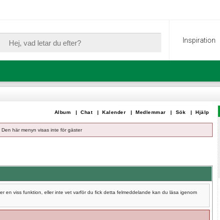
Inspiration
Album
|
Chat
|
Kalender
|
Medlemmar
|
Sök
|
Hjälp
Den här menyn visas inte för gäster
 en viss funktion, eller inte vet varför du fick detta felmeddelande kan du läsa igenom
.