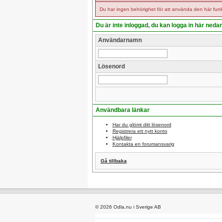
Du har ingen behörighet för att använda den här funk
Du är inte inloggad, du kan logga in här neda
Användarnamn
Lösenord
Användbara länkar
Har du glömt ditt lösenord
Registrera ett nytt konto
Hjälpfiler
Kontakta en forumansvarig
Gå tillbaka
© 2026 Odla.nu i Sverige AB