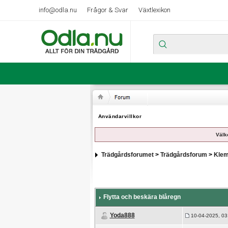
info@odla.nu
Frågor & Svar
Växtlexikon
Användarvillkor
Välk
Trädgårdsforumet
>
Trädgårdsforum
>
Klem
Flytta och beskära blåregn
Yoda888
10-04-2025, 03