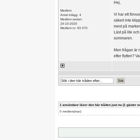
Hej,
Medlem
Vi har ett förvu
Antal inlägg: 4
Medlem sedan:
säkert inte kli
24-10-2020
mest på marken. 
Medlem nr: 93 070
Läst på lite och
sommaren.
Men frågan är n
efter flytten? Va
1 användare läser den här tråden just nu (1 gäste
0 medlem(mar):