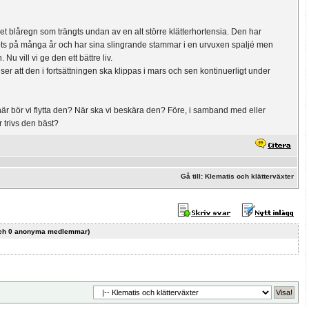
xet blåregn som trängts undan av en alt större klätterhortensia. Den har
ppts på många år och har sina slingrande stammar i en urvuxen spaljé men
Nu vill vi ge den ett bättre liv.
 ser att den i fortsättningen ska klippas i mars och sen kontinuerligt under
är bör vi flytta den? När ska vi beskära den? Före, i samband med eller
r trivs den bäst?
Gå till: Klematis och klätterväxter
r och 0 anonyma medlemmar)