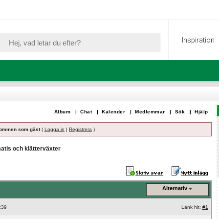
Inspiration
Album
|
Chat
|
Kalender
|
Medlemmar
|
Sök
|
Hjälp
ommen som gäst
(
Logga in
|
Registrera
)
atis och klätterväxter
Alternativ
:39
Länk hit:
#1