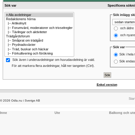
Sök var
Specificera sökn
Sök inlägg ski
och äldre
och nyare
Sök var
Sök i hela 
Sök även i underavdelningar om huvudavdelning är vald.
Sök endast
För att markera flera avdelningar, håll ner tangeten (Ctrl).
Enkel version
Star
© 2026 Odla.nu i Sverige AB
Inne
Ute
Balkong och ut