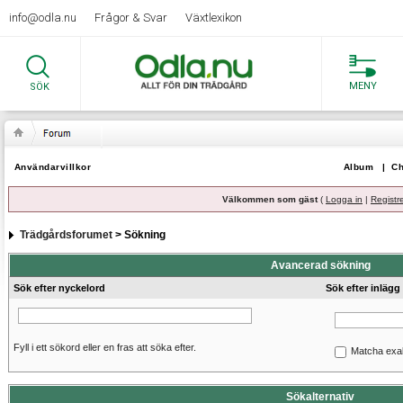
info@odla.nu
Frågor & Svar
Växtlexikon
MENY
SÖK
Användarvillkor
Album
|
Ch
Välkommen som gäst
(
Logga in
|
Registr
Trädgårdsforumet
> Sökning
Avancerad sökning
Sök efter nyckelord
Sök efter inlägg
Fyll i ett sökord eller en fras att söka efter.
Matcha exa
Sökalternativ