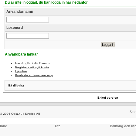
Du är inte inloggad, du kan logga in här nedanför
Användarnamn
Lösenord
Användbara länkar
Har du glömt ditt lösenord
Registrera ett nytt konto
Hjälpfiler
Kontakta en forumansvarig
Gå tillbaka
Enkel version
Star
© 2026 Odla.nu i Sverige AB
Inne
Ute
Balkong och ut