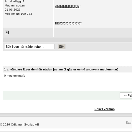
Antal inlägg: 1
Medlem sedan:
dfdfdfdfdfdfdfdsf
01-06-2026
Medlem nr: 100 283
fdsfdfdfdfdfdfdfdf
1 användare läser den här tråden just nu (1 gäster och 0 anonyma medlemmar)
0 medlem(mar):
Enkel version
Star
© 2026 Odla.nu i Sverige AB