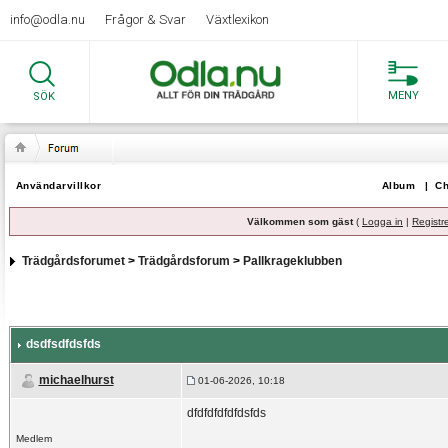
info@odla.nu
Frågor & Svar
Växtlexikon
MENY
SÖK
Användarvillkor
Album
|
Ch
Välkommen som gäst
(
Logga in
|
Registr
Trädgårdsforumet
>
Trädgårdsforum
>
Pallkrageklubben
dsdfsdfdsfds
michaelhurst
01-06-2026, 10:18
dfdfdfdfdfdsfds
Medlem