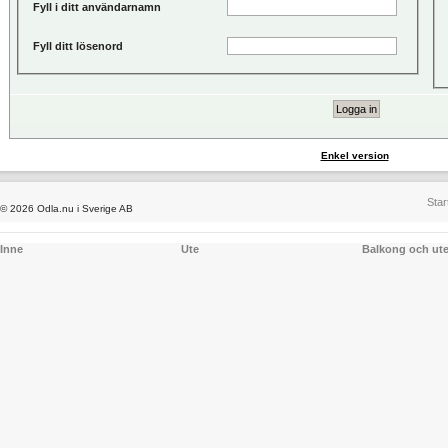
Fyll i ditt användarnamn
Fyll ditt lösenord
Enkel version
Star
© 2026 Odla.nu i Sverige AB
Inne
Ute
Balkong och ut