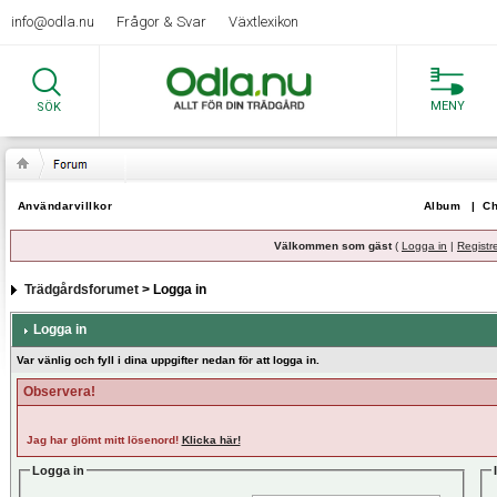
info@odla.nu
Frågor & Svar
Växtlexikon
MENY
SÖK
Användarvillkor
Album
|
Ch
Välkommen som gäst
(
Logga in
|
Registr
Trädgårdsforumet
> Logga in
Logga in
Var vänlig och fyll i dina uppgifter nedan för att logga in.
Observera!
Jag har glömt mitt lösenord!
Klicka här!
Logga in