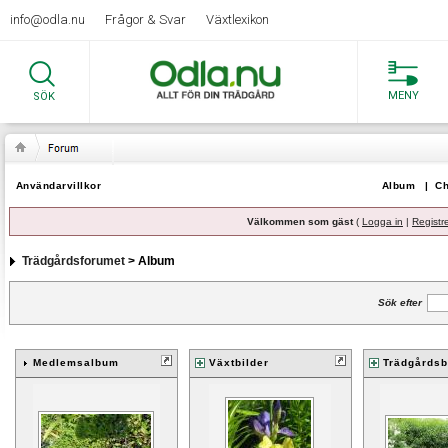
info@odla.nu
Frågor & Svar
Växtlexikon
MENY
SÖK
Användarvillkor
Album
|
Ch
Välkommen som gäst
(
Logga in
|
Registr
Trädgårdsforumet
> Album
Sök efter
Medlemsalbum
Växtbilder
Trädgårdsb