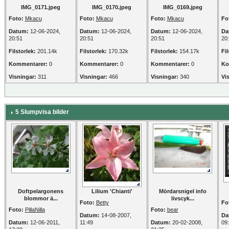
IMG_0171.jpeg
IMG_0170.jpeg
IMG_0169.jpeg
Foto:
Mkacu
Foto:
Mkacu
Foto:
Mkacu
Fo
Datum:
12-06-2024,
Datum:
12-06-2024,
Datum:
12-06-2024,
Da
20:51
20:51
20:51
20
Filstorlek:
201.14k
Filstorlek:
170.32k
Filstorlek:
154.17k
Fil
Kommentarer:
0
Kommentarer:
0
Kommentarer:
0
Ko
Visningar:
311
Visningar:
466
Visningar:
340
Vi
5 Slumpvisa bilder
Doftpelargonens
Lilium 'Chianti'
Mördarsnigel info
blommor ä...
livscyk...
Foto:
Betty
Fo
Foto:
PillaNilla
Foto:
bear
Datum:
14-08-2007,
Da
Datum:
12-06-2011,
11:49
Datum:
20-02-2008,
09