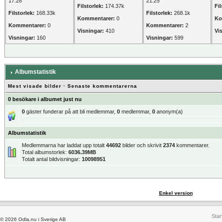
17:28
21:25
Filstorlek:
174.37k
Fil
Filstorlek:
168.33k
Filstorlek:
268.1k
Kommentarer:
0
Ko
Kommentarer:
0
Kommentarer:
2
Visningar:
410
Vi
Visningar:
160
Visningar:
599
Albumstatistik
Mest visade bilder
·
Senaste kommentarerna
0 besökare i albumet just nu
0
gäster funderar på att bli medlemmar,
0
medlemmar,
0
anonym(a)
Albumstatistik
Medlemmarna har laddat upp totalt
44692
bilder och skrivit
2374
kommentarer.
Total albumstorlek:
6036.39MB
Totalt antal bildvisningar:
10098951
Enkel version
Star
© 2026 Odla.nu i Sverige AB