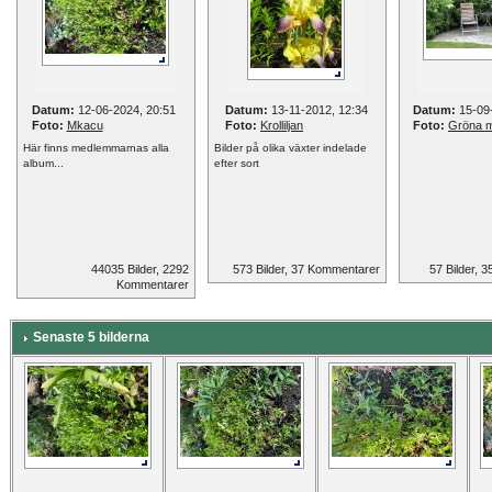
Datum:
12-06-2024, 20:51
Datum:
13-11-2012, 12:34
Datum:
15-09-
Foto:
Mkacu
Foto:
Krolliljan
Foto:
Gröna 
Här finns medlemmarnas alla
Bilder på olika växter indelade
album...
efter sort
44035 Bilder, 2292
573 Bilder, 37 Kommentarer
57 Bilder, 
Kommentarer
Senaste 5 bilderna