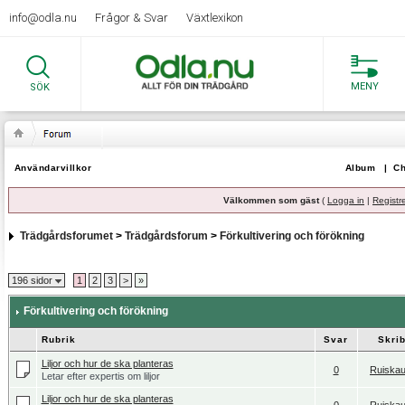
info@odla.nu
Frågor & Svar
Växtlexikon
MENY
SÖK
Användarvillkor
Album
|
Ch
Välkommen som gäst
(
Logga in
|
Registr
Trädgårdsforumet
>
Trädgårdsforum
>
Förkultivering och förökning
196 sidor
1
2
3
>
»
Förkultivering och förökning
Rubrik
Svar
Skri
Liljor och hur de ska planteras
0
Ruiskau
Letar efter expertis om liljor
Liljor och hur de ska planteras