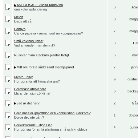
ANDROSACE villosa Kuddviva
3
Anki
omskolningsfundering
Melon
8
mogg
Dags att så
Papaya
7
mogg
Carica papaya - annan sort än köpepapayan?
Små växthus i plast
3
Hall
Vad använder man dem till?
Nu lever mina stackars plantor farligt
6
lalu
Mitt livs första sådd samt medhjälpare!
7
jann
Mynta - hjälp
9
gustav
Hur göra för att fröna ska gro?
Perovskia atriplicifolia
6
backsi
klarar den sig i z5 klimat
vad är det här?
2
Gås
Para nässlor+palettblad och kapkrusbär+judekörs?
1
dotpoi
Borde det inte gå...?
Förkultiverade Flitiga Lisa
4
gunir
Hur gör jag för att få plantorna små och knubbiga