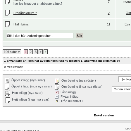
7
mogg
har jag hittat det snabbaste sättet?
Frösådd Allium ?
2
Öst
Hjälmböna
11
Eva 
196 sidor
1
2
3
>
»
1 användare är i den här avdelningen just nu (gäster: 1, anonyma medlemmar: 0)
0 medlemmar:
Öppet inlägg (nya svar)
Omröstning (nya röster)
Öppet inlägg (inga nya svar)
Omröstning (inga nya röster)
Låst inlägg
Hett inlägg (nya svar)
Flyttat inlägg
Hett inlägg (inga nya svar)
Tråd du skrivit i
Enkel version
Star
© 2026 Odla.nu i Sverige AB