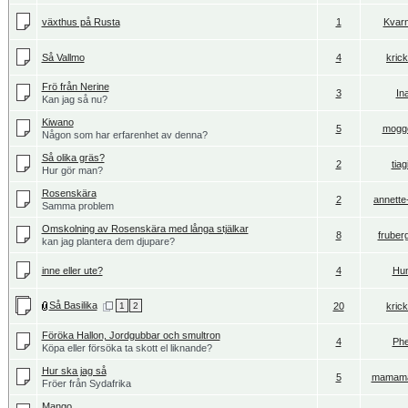
växthus på Rusta
1
Kvarn
Så Vallmo
4
kric
Frö från Nerine
3
In
Kan jag så nu?
Kiwano
5
mogg
Någon som har erfarenhet av denna?
Så olika gräs?
2
tiagi
Hur gör man?
Rosenskära
2
annette
Samma problem
Omskolning av Rosenskära med långa stjälkar
8
fruber
kan jag plantera dem djupare?
inne eller ute?
4
Hu
Så Basilika
1
2
20
kric
Föröka Hallon, Jordgubbar och smultron
4
Phe
Köpa eller försöka ta skott el liknande?
Hur ska jag så
5
mamam
Fröer från Sydafrika
Mango