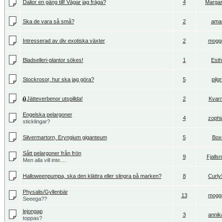
Dalior en gång till! Vågar jag fråga?
4
Margar
Ska de vara så små?
2
amar
Intresserad av div exotiska växter
2
mogg
Bladselleri-plantor sökes!
1
Esth
Stockrosor, hur ska jag göra?
5
pilg
Jätteverbenor utspillda!
2
Kvarn
Engelska pelargoner
4
zophi
sticklingar?
Silvermartorn, Eryngium giganteum
5
Box
Sått pelargoner från frön
9
Fjalls
Men alla vill inte....
Halloweenpumpa, ska den klättra eller slingra på marken?
8
Curly
Physalis/Gyllenbär
13
mogg
Seeega??
lejongap
3
annik
toppas?