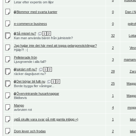
0
Ruiskau
Letar efter expertis om liljor
Blommor med svarta kanter
0
Dan i 
e-commerce business
0
pqlro
Så mistel nu?
1
2
32
Lott
Kan man använda bären från julmisteln?
Jag hajjar inte det här med att toppa pelargonsticklingar?
2
Ves
Hjälp?! : (
Pelleterade frön
3
mamam
Ljusgroende i alla fall?
luktärt mfl nu?
1
2
28
Zar
räcker dagsljuset nu?
Det börjar bli fullt nu
1
2
25
Magg
Borde bygga fler våningar...
Övervintrande husarknappar
1
Magg
Bildbevis
Mango
4
mogg
avbruten rot
ojdå skulle vara svar på mitt gamla inlägg =)
1
lalu
Dom lever och frodas
2
lalu