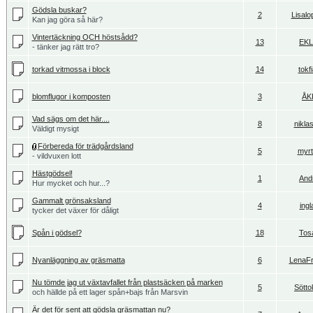
Gödsla buskar?
2
Lisalo
Kan jag göra så här?
Vintertäckning OCH höstsådd?
13
EK
- tänker jag rätt tro?
torkad vitmossa i block
14
tokf
blomflugor i komposten
3
ÅK
Vad sägs om det här....
8
nikla
Väldigt mysigt
Förbereda för trädgårdsland
5
myrti
- vildvuxen lott
Hästgödsel!
1
And
Hur mycket och hur...?
Gammalt grönsaksland
4
ingl
tycker det växer för dåligt
Spån i gödsel?
18
Tos
Nyanläggning av gräsmatta
6
LenaF
Nu tömde jag ut växtavfallet från plastsäcken på marken
5
Sötto
och hällde på ett lager spån+bajs från Marsvin
Är det för sent att gödsla gräsmattan nu?