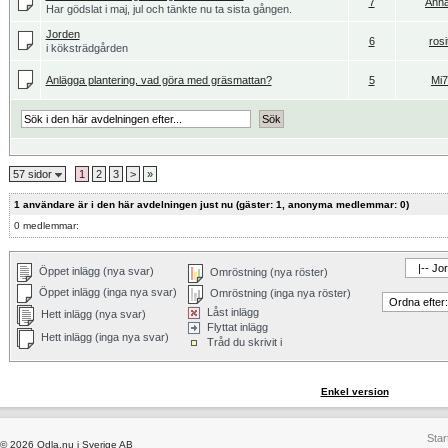
7
Ann
Har gödslat i maj, jul och tänkte nu ta sista gången.
Jorden
6
rosi
i köksträdgården
Anlägga plantering, vad göra med gräsmattan?
5
Mi
57 sidor
1
2
3
>
»
1 användare är i den här avdelningen just nu (gäster: 1, anonyma medlemmar: 0)
0 medlemmar:
Öppet inlägg (nya svar)
Omröstning (nya röster)
Öppet inlägg (inga nya svar)
Omröstning (inga nya röster)
Låst inlägg
Hett inlägg (nya svar)
Flyttat inlägg
Hett inlägg (inga nya svar)
Tråd du skrivit i
Enkel version
Star
© 2026 Odla.nu i Sverige AB