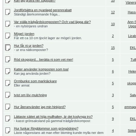
Kan jag gräva ner sågspån?
10
Väner
Jordförbättra en nyanlagd perennrabatt
12
Hass
Ständigt återkommande fråga...
Var ställa trädgårdskomposten? Och vad lägga där?
Ann-So
10
- en nybörjares undran
Upps
Mögel i jorden
2
Lizab
Får ett ca 10 cm tjockt lager av mögel i jorden.
Hur får ni ur jorden?
15
EK
- ur era nätkomposter?
Röd skogsjord... berätta ni som vet mer!
5
Tull
Katter använder komposten som toa!
6
Hele
Kan jag använda jorden?
Ormbunke som marktäckare
5
skogst
Eller annat
tvist om löv-mulchning
3
Salv
Hur återanvänder jag min hinkjord?
5
emmap
Lättaste sättet att höja mullhalten, är det kodynga tro?
9
EK
- kasst grönsaksland på gammal trädgårdskompost
Hur funkar Ringblommor som gröngödning?
4
Sötto
Läste någonstans att man efter bloming kunde mylla ner dem