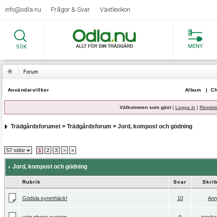
info@odla.nu
Frågor & Svar
Växtlexikon
MENY
SÖK
Användarvillkor
Album
|
Ch
Välkommen som gäst
(
Logga in
|
Registr
Trädgårdsforumet
>
Trädgårdsforum
>
Jord, kompost och gödning
57 sidor
1
2
3
>
»
Jord, kompost och gödning
Rubrik
Svar
Skri
Gödsla syrenhäck!
10
Ann