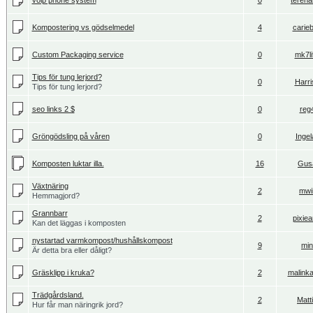
voip phone system
0
tereha
Kompostering vs gödselmedel
4
carie
Custom Packaging service
0
mk7li
Tips för tung lerjord?
0
Harri
Tips för tung lerjord?
seo links 2 $
0
reg
Gröngödsling på våren
0
Ingel
Komposten luktar illa.
16
Gus
Växtnäring
2
mwii
Hemmagjord?
Grannbarr
2
pixiea
Kan det läggas i komposten
nystartad varmkompost/hushållskompost
9
mi
Är detta bra eller dåligt?
Gräsklipp i kruka?
2
malinka
Trädgårdsland.
2
Matt
Hur får man näringrik jord?