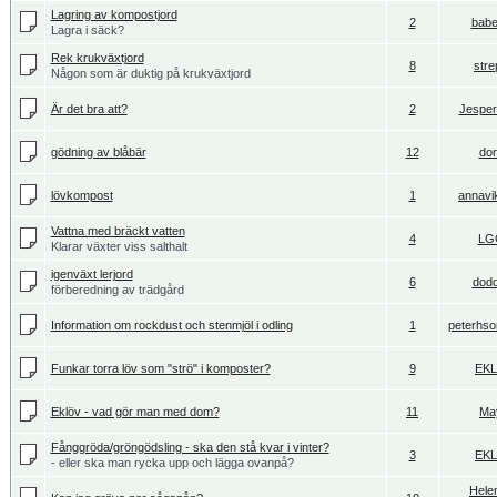
Lagring av kompostjord
2
babe
Lagra i säck?
Rek krukväxtjord
8
stre
Någon som är duktig på krukväxtjord
Är det bra att?
2
Jespe
gödning av blåbär
12
don
lövkompost
1
annavik
Vattna med bräckt vatten
4
LG
Klarar växter viss salthalt
igenväxt lerjord
6
dod
förberedning av trädgård
Information om rockdust och stenmjöl i odling
1
peterhso
Funkar torra löv som "strö" i komposter?
9
EK
Eklöv - vad gör man med dom?
11
Ma
Fånggröda/gröngödsling - ska den stå kvar i vinter?
3
EK
- eller ska man rycka upp och lägga ovanpå?
Helen