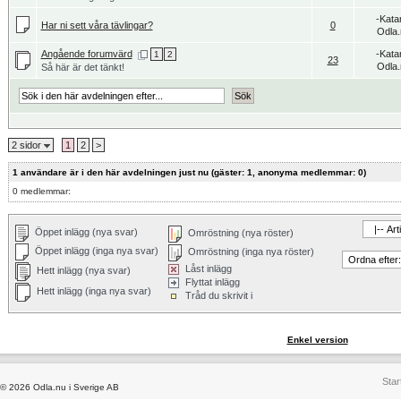
-Kata
Har ni sett våra tävlingar?
0
Odla.
Angående forumvärd
-Kata
1
2
23
Odla.
Så här är det tänkt!
2 sidor
1
2
>
1 användare är i den här avdelningen just nu (gäster: 1, anonyma medlemmar: 0)
0 medlemmar:
Öppet inlägg (nya svar)
Omröstning (nya röster)
Öppet inlägg (inga nya svar)
Omröstning (inga nya röster)
Låst inlägg
Hett inlägg (nya svar)
Flyttat inlägg
Hett inlägg (inga nya svar)
Tråd du skrivit i
Enkel version
Star
© 2026 Odla.nu i Sverige AB