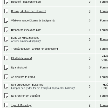
Rosgelé - gott och enkelt!
0
Forum
Beskär, sköt om och plantera!
0
Forum
Vårblommande lökarna är äntligen här!
0
Forum
Vinnarna i Veckans bild!
1
Forum
Dags att klippa häcken?
0
Forum
Artiklar om häckklippning!
Trädgårdsguide - artiklar för sommaren!
0
Forum
-Hel
Glad Midsommar!
3
Odla.
Nya vindspel!
0
Forum
Att plantera fruktträd
0
Forum
Nytt erbjudande - Belysning!
-Hel
0
Lampor och lyktor för din trädgård, täppa eller balkong!
Odla.
Ny krönikör om trädgård
0
Forum
Tips till Mors dag!
2
Forum