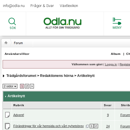
info@odla.nu
Frågor & Svar
Växtlexikon
MENY
SÖK
Användarvillkor
Album
|
Ch
Välkommen som gäst
(
Logga in
|
Registr
Trädgårdsforumet
>
Redaktionens hörna
>
Artikelnytt
2 sidor
1
2
>
Artikelnytt
Rubrik
Svar
Skrib
Advent!
9
Forum
Förändringar för vår hemsida och vårt nyhetsbrev
1
2
24
Forum