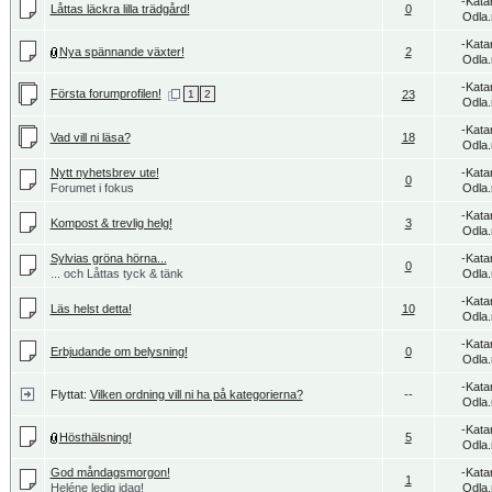
-Kata
Låttas läckra lilla trädgård!
0
Odla.
-Kata
Nya spännande växter!
2
Odla.
-Kata
Första forumprofilen!
1
2
23
Odla.
-Kata
Vad vill ni läsa?
18
Odla.
Nytt nyhetsbrev ute!
-Kata
0
Forumet i fokus
Odla.
-Kata
Kompost & trevlig helg!
3
Odla.
Sylvias gröna hörna...
-Kata
0
... och Låttas tyck & tänk
Odla.
-Kata
Läs helst detta!
10
Odla.
-Kata
Erbjudande om belysning!
0
Odla.
-Kata
Flyttat:
Vilken ordning vill ni ha på kategorierna?
--
Odla.
-Kata
Hösthälsning!
5
Odla.
God måndagsmorgon!
-Kata
1
Heléne ledig idag!
Odla.