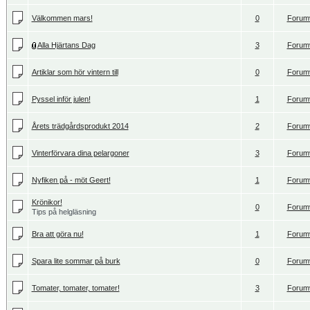
Välkommen mars!
0
Forum
Alla Hjärtans Dag
3
Forum
Artiklar som hör vintern till
0
Forum
Pyssel inför julen!
1
Forum
Årets trädgårdsprodukt 2014
2
Forum
Vinterförvara dina pelargoner
3
Forum
Nyfiken på - möt Geert!
1
Forum
Krönikor!
0
Forum
Tips på helgläsning
Bra att göra nu!
1
Forum
Spara lite sommar på burk
0
Forum
Tomater, tomater, tomater!
3
Forum