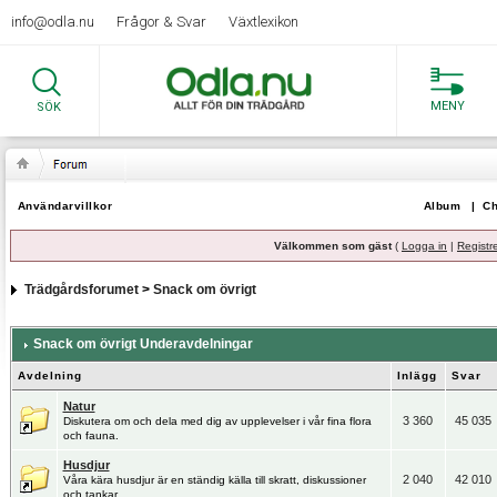
info@odla.nu
Frågor & Svar
Växtlexikon
MENY
SÖK
Användarvillkor
Album
|
Ch
Välkommen som gäst
(
Logga in
|
Registr
Trädgårdsforumet
>
Snack om övrigt
Snack om övrigt Underavdelningar
Avdelning
Inlägg
Svar
Natur
3 360
45 035
Diskutera om och dela med dig av upplevelser i vår fina flora
och fauna.
Husdjur
2 040
42 010
Våra kära husdjur är en ständig källa till skratt, diskussioner
och tankar.