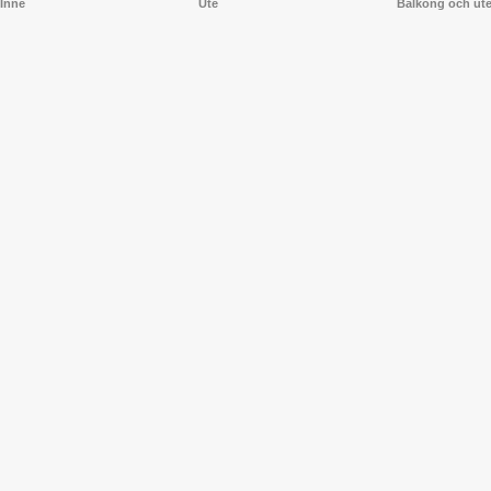
Inne
Ute
Balkong och ut