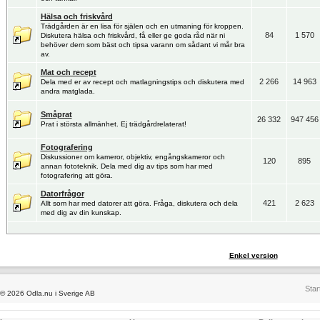
Hälsa och friskvård
Trädgården är en lisa för själen och en utmaning för kroppen.
84
1 570
Diskutera hälsa och friskvård, få eller ge goda råd när ni
behöver dem som bäst och tipsa varann om sådant vi mår bra
av.
Mat och recept
2 266
14 963
Dela med er av recept och matlagningstips och diskutera med
andra matglada.
Småprat
26 332
947 456
Prat i största allmänhet. Ej trädgårdrelaterat!
Fotografering
Diskussioner om kameror, objektiv, engångskameror och
120
895
annan fototeknik. Dela med dig av tips som har med
fotografering att göra.
Datorfrågor
421
2 623
Allt som har med datorer att göra. Fråga, diskutera och dela
med dig av din kunskap.
Enkel version
Star
© 2026 Odla.nu i Sverige AB