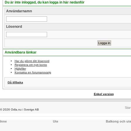
Du är inte inloggad, du kan logga in här nedanför
Användarnamn
Lösenord
Användbara länkar
Har du glömt ditt lösenord
Registrera ett nytt konto
Hjälpfiler
Kontakta en forumansvarig
Gå tillbaka
Enkel version
Star
© 2026 Odla.nu i Sverige AB
Inne
Ute
Balkong och ut