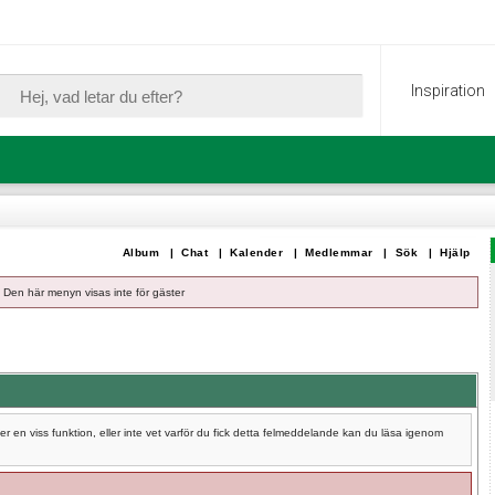
Inspiration
Album
|
Chat
|
Kalender
|
Medlemmar
|
Sök
|
Hjälp
Den här menyn visas inte för gäster
 en viss funktion, eller inte vet varför du fick detta felmeddelande kan du läsa igenom
.