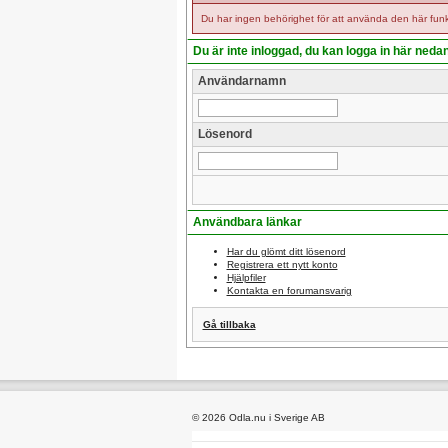
Du har ingen behörighet för att använda den här funk
Du är inte inloggad, du kan logga in här neda
Användarnamn
Lösenord
Användbara länkar
Har du glömt ditt lösenord
Registrera ett nytt konto
Hjälpfiler
Kontakta en forumansvarig
Gå tillbaka
© 2026 Odla.nu i Sverige AB