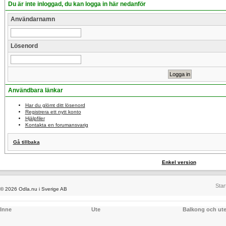
Du är inte inloggad, du kan logga in här nedanför
Användarnamn
Lösenord
Användbara länkar
Har du glömt ditt lösenord
Registrera ett nytt konto
Hjälpfiler
Kontakta en forumansvarig
Gå tillbaka
Enkel version
Star
© 2026 Odla.nu i Sverige AB
Inne
Ute
Balkong och ut