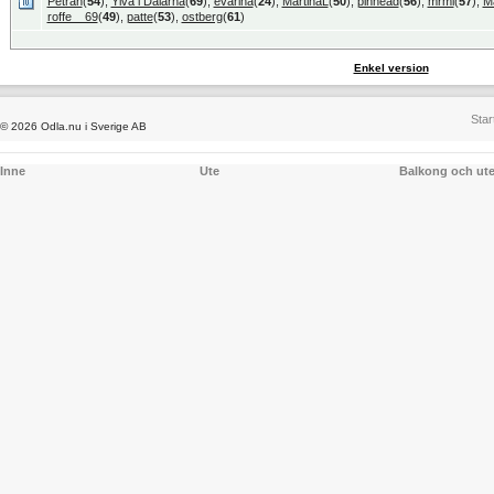
Petran
(
54
),
Ylva i Dalarna
(
69
),
evarina
(
24
),
MartinaL
(
50
),
pinhead
(
56
),
mrmi
(
57
),
M
roffe__69
(
49
),
patte
(
53
),
ostberg
(
61
)
Enkel version
Star
© 2026 Odla.nu i Sverige AB
Inne
Ute
Balkong och ut