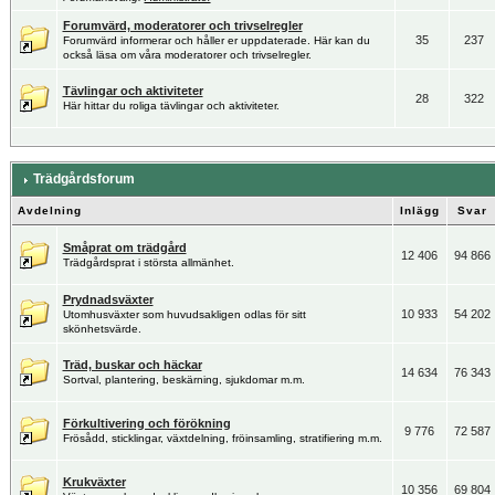
Forumvärd, moderatorer och trivselregler
35
237
Forumvärd informerar och håller er uppdaterade. Här kan du
också läsa om våra moderatorer och trivselregler.
Tävlingar och aktiviteter
28
322
Här hittar du roliga tävlingar och aktiviteter.
Trädgårdsforum
Avdelning
Inlägg
Svar
Småprat om trädgård
12 406
94 866
Trädgårdsprat i största allmänhet.
Prydnadsväxter
10 933
54 202
Utomhusväxter som huvudsakligen odlas för sitt
skönhetsvärde.
Träd, buskar och häckar
14 634
76 343
Sortval, plantering, beskärning, sjukdomar m.m.
Förkultivering och förökning
9 776
72 587
Frösådd, sticklingar, växtdelning, fröinsamling, stratifiering m.m.
Krukväxter
10 356
69 804