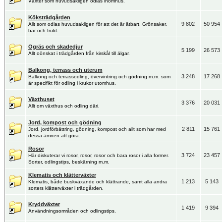
Växter som huvudsakligen odlas inomhus.
Köksträdgården
9 802
50 954
Allt som odlas huvudsakligen för att det är ätbart. Grönsaker,
bär och frukt.
Ogräs och skadedjur
5 199
26 573
Allt oönskat i trädgården från kirskål till älgar.
Balkong, terrass och uterum
3 248
17 268
Balkong och terrassodling, övervintring och gödning m.m. som
är specifikt för odling i krukor utomhus.
Växthuset
3 376
20 031
Allt om växthus och odling däri.
Jord, kompost och gödning
2 811
15 761
Jord, jordförbättring, gödning, kompost och allt som har med
dessa ämnen att göra.
Rosor
3 724
23 457
Här diskuterar vi rosor, rosor, rosor och bara rosor i alla former.
Sorter, odlingstips, beskärning m.m.
Klematis och klätterväxter
1 213
5 143
Klematis, både buskväxande och klättrande, samt alla andra
sorters klätterväxter i trädgården.
Kryddväxter
1 419
9 394
Användningsområden och odlingstips.