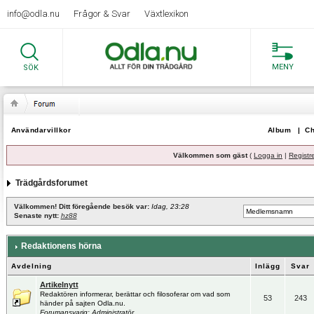
info@odla.nu
Frågor & Svar
Växtlexikon
MENY
SÖK
Användarvillkor
Album
|
Ch
Välkommen som gäst
(
Logga in
|
Registr
Trädgårdsforumet
Välkommen! Ditt föregående besök var:
Idag, 23:28
Senaste nytt:
hz88
Redaktionens hörna
Avdelning
Inlägg
Svar
Artikelnytt
Redaktören informerar, berättar och filosoferar om vad som
53
243
händer på sajten Odla.nu.
Forumansvarig:
Administratör