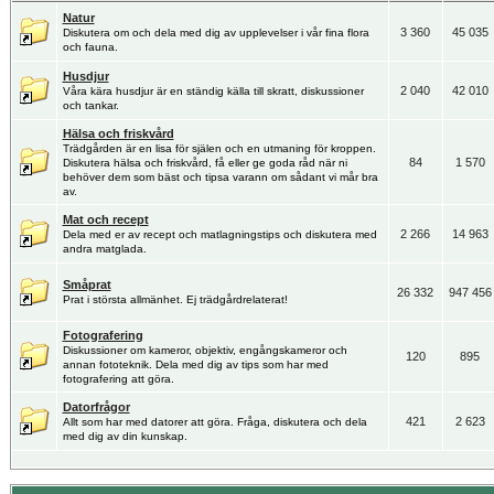
Natur
3 360
45 035
Diskutera om och dela med dig av upplevelser i vår fina flora
och fauna.
Husdjur
2 040
42 010
Våra kära husdjur är en ständig källa till skratt, diskussioner
och tankar.
Hälsa och friskvård
Trädgården är en lisa för själen och en utmaning för kroppen.
84
1 570
Diskutera hälsa och friskvård, få eller ge goda råd när ni
behöver dem som bäst och tipsa varann om sådant vi mår bra
av.
Mat och recept
2 266
14 963
Dela med er av recept och matlagningstips och diskutera med
andra matglada.
Småprat
26 332
947 456
Prat i största allmänhet. Ej trädgårdrelaterat!
Fotografering
Diskussioner om kameror, objektiv, engångskameror och
120
895
annan fototeknik. Dela med dig av tips som har med
fotografering att göra.
Datorfrågor
421
2 623
Allt som har med datorer att göra. Fråga, diskutera och dela
med dig av din kunskap.