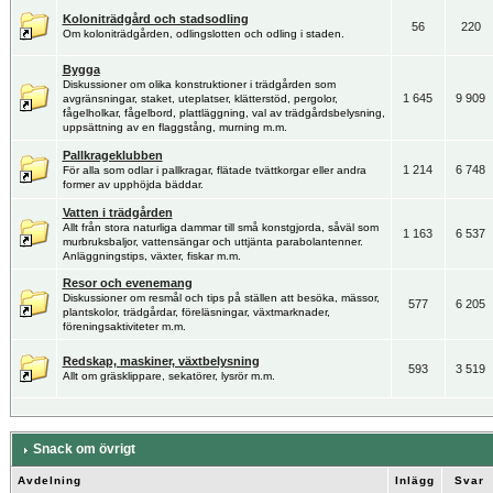
Koloniträdgård och stadsodling
56
220
Om koloniträdgården, odlingslotten och odling i staden.
Bygga
Diskussioner om olika konstruktioner i trädgården som
1 645
9 909
avgränsningar, staket, uteplatser, klätterstöd, pergolor,
fågelholkar, fågelbord, plattläggning, val av trädgårdsbelysning,
uppsättning av en flaggstång, murning m.m.
Pallkrageklubben
1 214
6 748
För alla som odlar i pallkragar, flätade tvättkorgar eller andra
former av upphöjda bäddar.
Vatten i trädgården
Allt från stora naturliga dammar till små konstgjorda, såväl som
1 163
6 537
murbruksbaljor, vattensängar och uttjänta parabolantenner.
Anläggningstips, växter, fiskar m.m.
Resor och evenemang
Diskussioner om resmål och tips på ställen att besöka, mässor,
577
6 205
plantskolor, trädgårdar, föreläsningar, växtmarknader,
föreningsaktiviteter m.m.
Redskap, maskiner, växtbelysning
593
3 519
Allt om gräsklippare, sekatörer, lysrör m.m.
Snack om övrigt
Avdelning
Inlägg
Svar