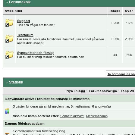
Forumteknik
Avdelning
Inlägg
Svar
Support
1 208
7 659
Tips och frågor om forumet.
Testforum
1 060
2 055
Här kan du testa alla funktioner i forumet utan att det påverkar
andra diskussioner.
Synpunkter och förslag
44
506
Har du idéer kring tekniken forumet, berätta här!
Ta bort cookies som
Statistik
Nya inlägg
·
Forumansvariga
·
Topp 20
3 användare aktiva i forumet de senaste 15 minuterna
3
gäster funderar på att bli medlemmar,
0
medlemmar,
0
anonym(a)
Visa hela listan sorterat efter:
Senaste aktivitet
,
Medlemsnamn
Dagens födelsedagsbarn
12
medlemmar firar födelsedag idag