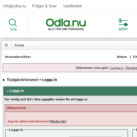
info@odla.nu
Frågor & Svar
Växtlexikon
MENY
SÖK
Användarvillkor
Album
|
Ch
Välkommen som gäst
(
Logga in
|
Registr
Trädgårdsforumet
> Logga in
Logga in
Var vänlig och fyll i dina uppgifter nedan för att logga in.
Observera!
Jag har glömt mitt lösenord!
Klicka här!
Logga in