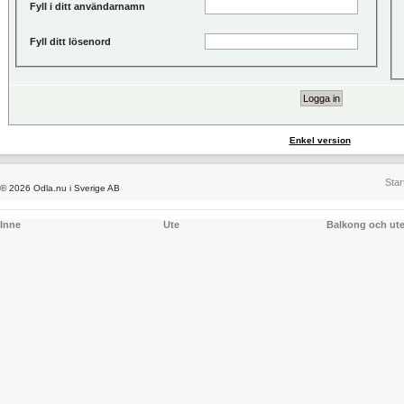
Fyll i ditt användarnamn
Fyll ditt lösenord
Enkel version
Star
© 2026 Odla.nu i Sverige AB
Inne
Ute
Balkong och ut