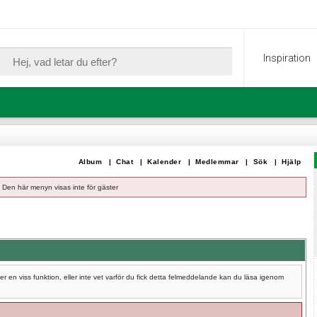
Inspiration
Album
|
Chat
|
Kalender
|
Medlemmar
|
Sök
|
Hjälp
Den här menyn visas inte för gäster
 en viss funktion, eller inte vet varför du fick detta felmeddelande kan du läsa igenom
.