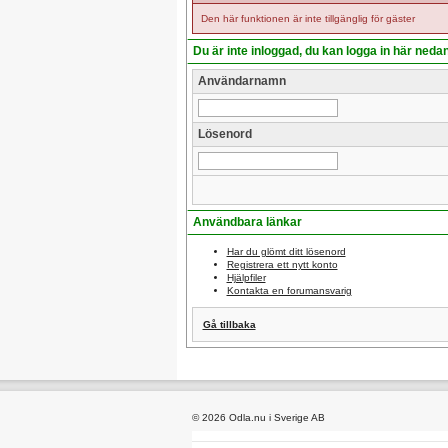
Den här funktionen är inte tillgänglig för gäster
Du är inte inloggad, du kan logga in här neda
Användarnamn
Lösenord
Användbara länkar
Har du glömt ditt lösenord
Registrera ett nytt konto
Hjälpfiler
Kontakta en forumansvarig
Gå tillbaka
© 2026 Odla.nu i Sverige AB