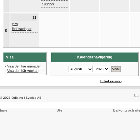
Sleipner
31
(12)
födelsedagar
»
Visa
Kalendernavigering
·
Visa den här månaden
·
Visa den här veckan
Enkel version
Star
© 2026 Odla.nu i Sverige AB
Inne
Ute
Balkong och ut