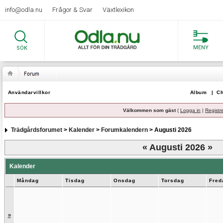
info@odla.nu
Frågor & Svar
Växtlexikon
MENY
SÖK
Användarvillkor
Album
|
Ch
Välkommen som gäst
(
Logga in
|
Registr
Trädgårdsforumet
>
Kalender
>
Forumkalendern
> Augusti 2026
«
Augusti 2026
»
Kalender
Måndag
Tisdag
Onsdag
Torsdag
Fred
»