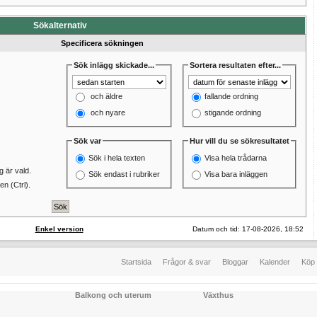
Sökalternativ
Specificera sökningen
Sök inlägg skickade...
Sortera resultaten efter...
och äldre
fallande ordning
och nyare
stigande ordning
Sök var
Hur vill du se sökresultatet
Sök i hela texten
Visa hela trådarna
 är vald.
Sök endast i rubriker
Visa bara inläggen
n (Ctrl).
Enkel version
Datum och tid: 17-08-2026, 18:52
Startsida
Frågor & svar
Bloggar
Kalender
Köp 
Balkong och uterum
Växthus