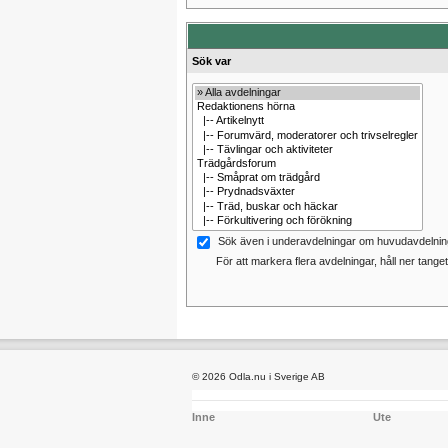
Sök var
Sök även i underavdelningar om huvudavdelning
För att markera flera avdelningar, håll ner tangete
© 2026 Odla.nu i Sverige AB
Inne
Ute