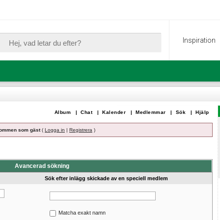
Inspiration
Album
|
Chat
|
Kalender
|
Medlemmar
|
Sök
|
Hjälp
ommen som gäst
(
Logga in
|
Registrera
)
Avancerad sökning
Sök efter inlägg skickade av en speciell medlem
Matcha exakt namn