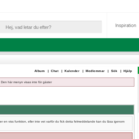
Inspiration
Album
|
Chat
|
Kalender
|
Medlemmar
|
Sök
|
Hjälp
Den här menyn visas inte för gäster
 en viss funktion, eller inte vet varför du fick detta felmeddelande kan du läsa igenom
.