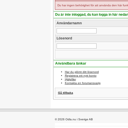
Du har ingen behörighet för att använda den här funk
Du är inte inloggad, du kan logga in här neda
Användarnamn
Lösenord
Användbara länkar
Har du glömt ditt lösenord
Registrera ett nytt konto
Hjälpfiler
Kontakta en forumansvarig
Gå tillbaka
© 2026 Odla.nu i Sverige AB