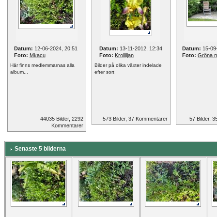
Datum:
12-06-2024, 20:51
Datum:
13-11-2012, 12:34
Datum:
15-09-
Foto:
Mkacu
Foto:
Krolliljan
Foto:
Gröna 
Här finns medlemmarnas alla
Bilder på olika växter indelade
album...
efter sort
44035 Bilder, 2292
573 Bilder, 37 Kommentarer
57 Bilder, 
Kommentarer
Senaste 5 bilderna