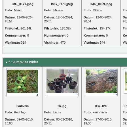
IMG_0171.jpeg
IMG_0170.jpeg
IMG_0169.jpeg
Foto:
Mkacu
Foto:
Mkacu
Foto:
Mkacu
Fo
Datum:
12-06-2024,
Datum:
12-06-2024,
Datum:
12-06-2024,
Da
20:51
20:51
20:51
20
Filstorlek:
201.14k
Filstorlek:
170.32k
Filstorlek:
154.17k
Fil
Kommentarer:
0
Kommentarer:
0
Kommentarer:
0
Ko
Visningar:
314
Visningar:
470
Visningar:
344
Vi
5 Slumpvisa bilder
Gullviva
36.jpg
037.JPG
El
Foto:
Red Top
Foto:
Laura
Foto:
karinmaria
Fo
Datum:
09-05-2010,
Datum:
03-02-2010,
Datum:
27-06-2010,
Da
13:03
20:31
19:38
09