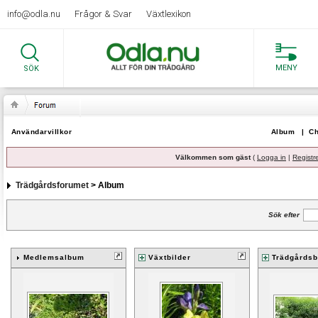
info@odla.nu
Frågor & Svar
Växtlexikon
MENY
SÖK
Användarvillkor
Album
|
Ch
Välkommen som gäst
(
Logga in
|
Registr
Trädgårdsforumet
> Album
Sök efter
Medlemsalbum
Växtbilder
Trädgårdsb