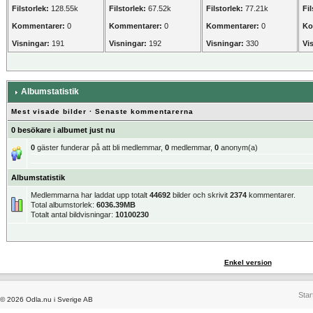
Filstorlek:
128.55k
Filstorlek:
67.52k
Filstorlek:
77.21k
Fil
Kommentarer:
0
Kommentarer:
0
Kommentarer:
0
Ko
Visningar:
191
Visningar:
192
Visningar:
330
Vi
Albumstatistik
Mest visade bilder
·
Senaste kommentarerna
0 besökare i albumet just nu
0
gäster funderar på att bli medlemmar,
0
medlemmar,
0
anonym(a)
Albumstatistik
Medlemmarna har laddat upp totalt
44692
bilder och skrivit
2374
kommentarer.
Total albumstorlek:
6036.39MB
Totalt antal bildvisningar:
10100230
Enkel version
Star
© 2026 Odla.nu i Sverige AB