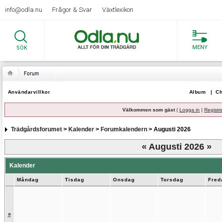
info@odla.nu
Frågor & Svar
Växtlexikon
MENY
SÖK
Användarvillkor
Album
|
Ch
Välkommen som gäst
(
Logga in
|
Registr
Trädgårdsforumet
>
Kalender
>
Forumkalendern
> Augusti 2026
«
Augusti 2026
»
Kalender
Måndag
Tisdag
Onsdag
Torsdag
Fred
»