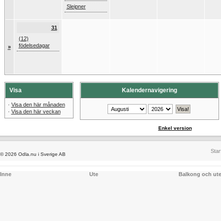
Sleipner
31
(12)
födelsedagar
»
Visa
Kalendernavigering
·
Visa den här månaden
·
Visa den här veckan
Enkel version
Star
© 2026 Odla.nu i Sverige AB
Inne
Ute
Balkong och ut