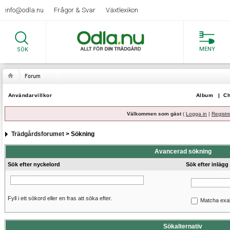
info@odla.nu
Frågor & Svar
Växtlexikon
MENY
SÖK
Användarvillkor
Album
|
Ch
Välkommen som gäst
(
Logga in
|
Registr
Trädgårdsforumet
> Sökning
Avancerad sökning
Sök efter nyckelord
Sök efter inlägg
Fyll i ett sökord eller en fras att söka efter.
Matcha exa
Sökalternativ