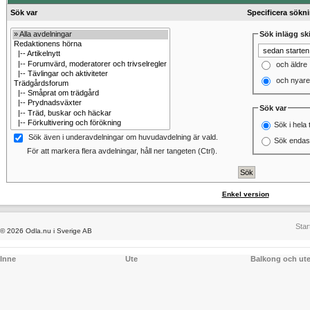
Sök var
Specificera sökn
Sök inlägg ski
och äldre
och nyare
Sök var
Sök i hela 
Sök även i underavdelningar om huvudavdelning är vald.
Sök endast
För att markera flera avdelningar, håll ner tangeten (Ctrl).
Enkel version
Star
© 2026 Odla.nu i Sverige AB
Inne
Ute
Balkong och ut